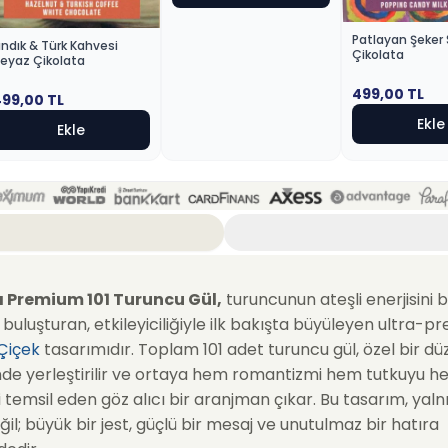
Patlayan Şeker 
ındık & Türk Kahvesi
Çikolata
eyaz Çikolata
499,00
TL
499,00
TL
Ekle
Ekle
 Premium 101 Turuncu Gül,
turuncunun ateşli enerjisini 
buluşturan, etkileyiciliğiyle ilk bakışta büyüleyen ultra-
 Çiçek
tasarımıdır. Toplam 101 adet turuncu gül, özel bir dü
inde yerleştirilir ve ortaya hem romantizmi hem tutkuyu 
 temsil eden göz alıcı bir aranjman çıkar. Bu tasarım, yaln
ğil; büyük bir jest, güçlü bir mesaj ve unutulmaz bir hatıra