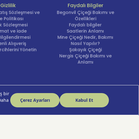
Gizlilik
Faydalı Bilgiler
atış Sözleşmesi ve
Begonvil Çiçeği Bakımı ve
e Politikası
Özellikleri
em
lik Sözleşmesi
Faydalı bilgiler
imat ve iade
Saatlerin Anlamı
ilgilendirmesi
Mine Çiçeği Nedir, Bakımı
nli Alışveriş
Nasıl Yapılır?
cihlerini Yönetin
Şakayık Çiçeği
Nergis Çiçeği Bakımı ve
matı gibi
Anlamı
pariş
i
tmak
e
k bir