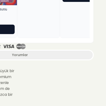
Sütlü
Yorumlar
büyük bir
premium
zenle
hem de
ızca bir