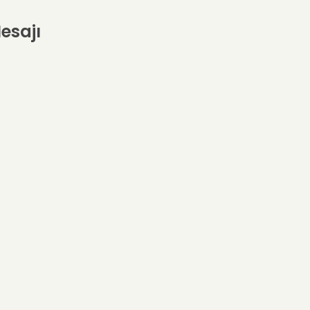
esajı
ilidir.
un” ve