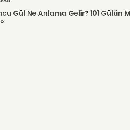
dedir.
cu Gül Ne Anlama Gelir? 101 Gülün M
r?
 Gül: Tutku, Enerji ve İçten Coşku
 gül
, kırmızı ile sarı arasındaki enerjik bağın en çarpıcı tems
l anlamı çok güçlüdür:
an
et
ağlılık
nle turuncu gül göndermek, “Sen beni heyecanlandırıyors