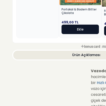
Portakal & Badem Bitter
F
Çikolata
B
499,00
TL
Ekle
Ürün Açıklaması
Vazoda
hacimle 
bir
Hızlı
vazo iç
cesareti
çiçek de