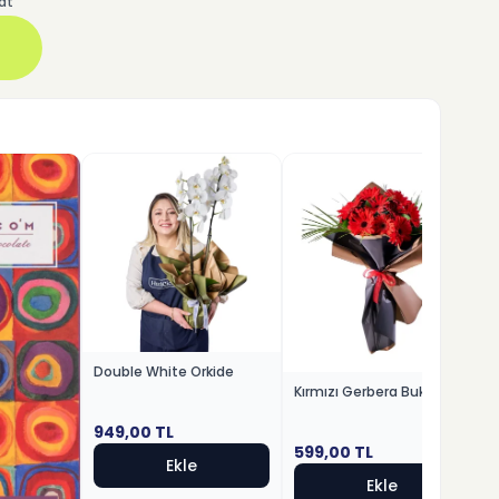
at
Double White Orkide
Kırmızı Gerbera Buketi
949,00
TL
599,00
TL
Ekle
Ekle