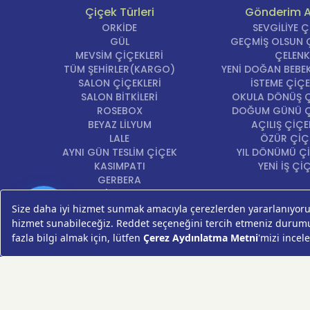
Çiçek Türleri
Gönderim 
• Tasar
ORKİDE
SEVGİLİYE 
GÜL
GEÇMİŞ OLSUN Ç
Her deta
MEVSİM ÇİÇEKLERİ
ÇELENK
duygusal
TÜM ŞEHİRLER(KARGO)
YENİ DOĞAN BEBEK
SALON ÇİÇEKLERİ
İSTEME ÇİÇE
Neden
SALON BİTKİLERİ
OKULA DÖNÜŞ Ç
Çiçek
ROSEBOX
DOĞUM GÜNÜ Ç
BEYAZ LİLYUM
AÇILIŞ ÇİÇE
Hızlı Çi
LALE
ÖZÜR ÇİÇ
avantajl
AYNI GÜN TESLİM ÇİÇEK
YIL DÖNÜMÜ Çİ
KASIMPATI
YENİ İŞ Çİ
edildiği
GERBERA
sunumla a
KRİZANTEM
ŞEBBOY
Gücü, en
Günün
FREZYA
Fırsatı
istiyors
ORTANCA
ÇELENK
Vazo
KOKİNA
MASA ÇİÇEKLERİ
içerir
GÜL BUKETİ
Vazoda 
SUKULENT/KAKTÜS