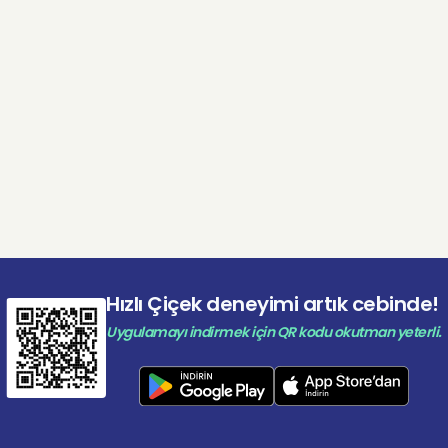
çok seviyorum” demenin en çarpıcı yolu
ik barışma jestleri
utlamalar, butik davetler
jestler yapmayı sevenler için
 gülün enerjik tonu sayesinde bu aranjman yalnızca roma
nı zamanda prestijli bir hediye niteliği taşır.
man Nasıl Hazırlanır?
ek’in çiçek ustaları:
ce gül arasından en taze, en dolgun ve en doğru açıyla aç
Hızlı Çiçek deneyimi artık cebinde!
gülleri seçer,
Uygulamayı indirmek için QR kodu okutman yeterli.
i vazo içinde katmanlı bir düzenle yerleştirerek simetrik, d
bir form oluşturur,
iyesini güllerin tazeliğini koruyacak şekilde hazırlar,