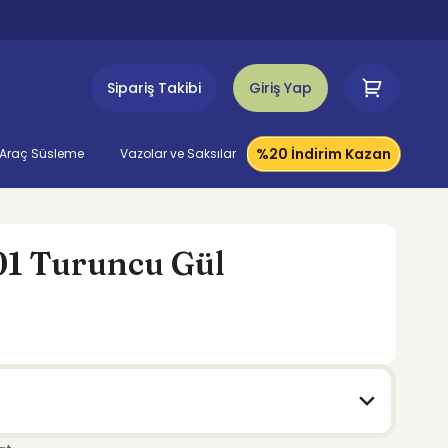
Sipariş Takibi
Giriş Yap
%20 İndirim Kazan
Araç Süsleme
Vazolar ve Saksılar
1 Turuncu Gül