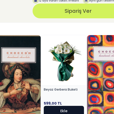
12 aya varan taksit imkanı
Aynı gün teslim
Sipariş Ver
Beyaz Gerbera Buketi
599,00
TL
Ekle