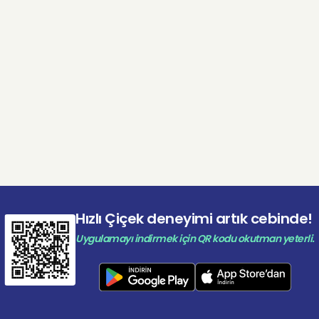
Hızlı Çiçek deneyimi artık cebinde!
Uygulamayı indirmek için QR kodu okutman yeterli.