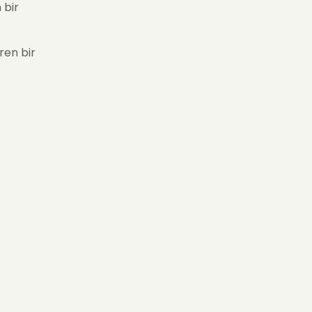
 bir
ren bir
kle
az
ş
çek