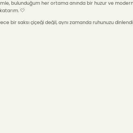
rimle, bulunduğum her ortama anında bir huzur ve modern
katarım. 🤍
ece bir saksı çiçeği değil, aynı zamanda ruhunuzu dinlendi
on objesiyim. Beyazın saflığı ve saksımın cool tonu, özelli
st ve modern iç mekanlar için benzersiz bir estetik sunar.
den Winter Snow Kasımpatı'yı Tercih
isiniz?
n Zarafet:
Mavi-gri tonlardaki saksımın serin duruşu,
Bey
mpatı
çiçeklerinin parlaklığı ile birleşerek benzersiz bir
kı
eti
yaratır.
k ve Sonsuzluk:
Beyaz
Kasımpatı
(Krizantem),
Saflık
ve
kati
simgeler. Duygusal derinliği olan, kalıcı bir
hediye çi
lar için idealdir.
Ömürlü Saksı Çiçeği:
Dayanıklı
Kasımpatı
türü olmam