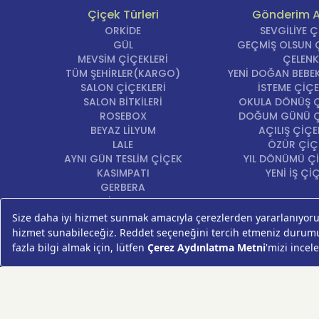
Çiçek Türleri
Gönderim 
ORKİDE
SEVGİLİYE 
GÜL
GEÇMİŞ OLSUN Ç
MEVSİM ÇİÇEKLERİ
ÇELENK
TÜM ŞEHİRLER(KARGO)
YENİ DOĞAN BEBEK
SALON ÇİÇEKLERİ
İSTEME ÇİÇE
SALON BİTKİLERİ
OKULA DÖNÜŞ Ç
ROSEBOX
DOĞUM GÜNÜ Ç
BEYAZ LİLYUM
AÇILIŞ ÇİÇE
LALE
ÖZÜR ÇİÇ
AYNI GÜN TESLİM ÇİÇEK
YIL DÖNÜMÜ Çİ
KASIMPATI
YENİ İŞ Çİ
GERBERA
KRİZANTEM
ŞEBBOY
FREZYA
ORTANCA
ÇELENK
KOKİNA
MASA ÇİÇEKLERİ
GÜL BUKETİ
SUKULENT/KAKTÜS