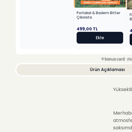
Portakal & Badem Bitter
F
Çikolata
B
499,00
TL
Ekle
Ürün Açıklaması
Yüksekli
Merhab
atmosfer
saksımd