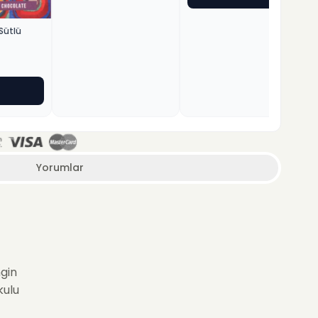
Sütlü
Yorumlar
ngin
kulu