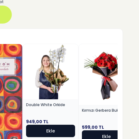
at
Double White Orkide
Kırmızı Gerbera Buketi
949,00
TL
599,00
TL
Ekle
Ekle