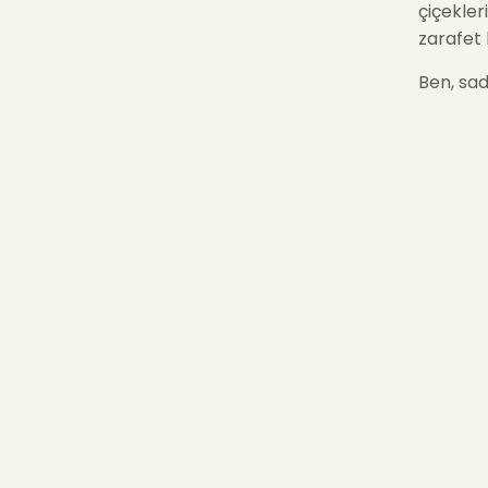
çiçekle
zarafet 
Ben, sad
dekorasy
minimali
❄️ Ne
Etmel
Dingi
Kası
zaraf
Saflı
Sada
arayan
Uzun 