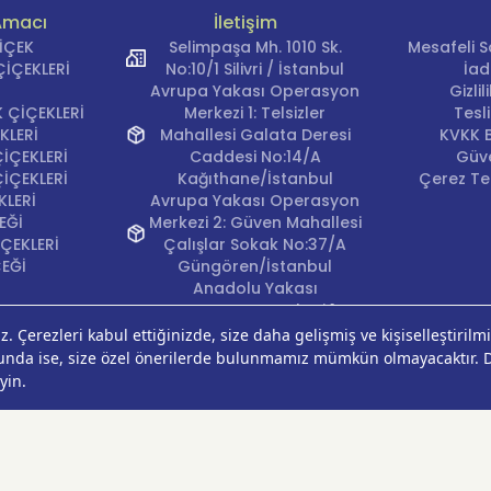
Amacı
İletişim
ÇİÇEK
Selimpaşa Mh. 1010 Sk.
Mesafeli S
İÇEKLERİ
No:10/1 Silivri / İstanbul
İad
Avrupa Yakası Operasyon
Gizli
 ÇİÇEKLERİ
Merkezi 1: Telsizler
Tesl
KLERİ
Mahallesi Galata Deresi
KVKK B
İÇEKLERİ
Caddesi No:14/A
Güve
İÇEKLERİ
Kağıthane/İstanbul
Çerez Ter
KLERİ
Avrupa Yakası Operasyon
EĞİ
Merkezi 2: Güven Mahallesi
ÇEKLERİ
Çalışlar Sokak No:37/A
ÇEĞİ
Güngören/İstanbul
Anadolu Yakası
Operasyon Merkezi 1:
Cumhuriyet Mahallesi
Pırlanta Sokak No:24
Üsküdar/İstanbul
Anadolu Yakası
Operasyon Merkezi 2:
Kurtköy Mahallesi Kanarya
Caddesi No:38 Pendik/
İstanbul