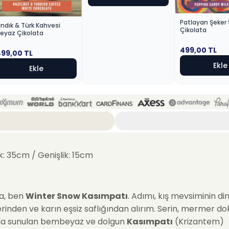
Patlayan Şeker 
ındık & Türk Kahvesi
Çikolata
eyaz Çikolata
499,00
TL
499,00
TL
Ekle
Ekle
k: 35cm / Genişlik: 15cm
a, ben
Winter Snow Kasımpatı
. Adımı, kış mevsiminin di
inden ve karın eşsiz saflığından alırım. Serin, mermer do
a sunulan bembeyaz ve dolgun
Kasımpatı
(Krizantem)