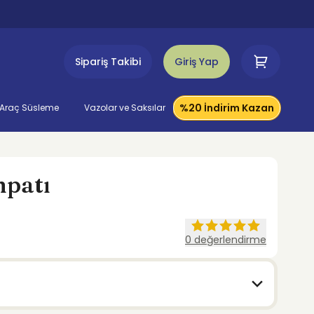
Sipariş Takibi
Giriş Yap
%20 İndirim Kazan
Araç Süsleme
Vazolar ve Saksılar
mpatı
0
değerlendirme