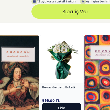
12 aya varan taksit imkanı
Aynı gün teslim
Sipariş Ver
Beyaz Gerbera Buketi
599,00
TL
Ekle