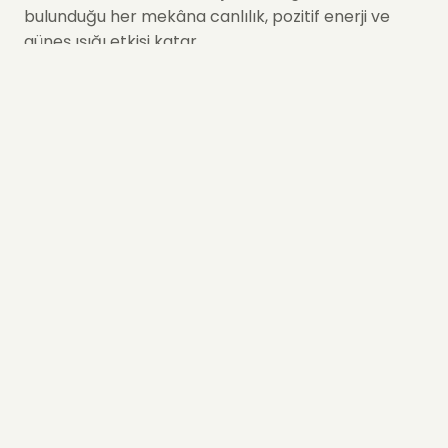
bulunduğu her mekâna canlılık, pozitif enerji ve
güneş ışığı etkisi katar.
Yellow Kiss Aranjmanının
İçeriğinde Neler Var?
Sarı Papatyalar: Neşe, Umut ve Sıcaklık
Sarı papatyalar, her bukete mutluluk taşıyan
çiçeklerdir. Bu aranjmanda:
• Neşeyi,
• Pozitif enerjiyi,
• Samimi duyguları
temsil eder. Güneşi anımsatan sıcak tonları
sayesinde gözün değdiği her alanı aydınlatır.
Okaliptus: Doğal Tazelik ve Ferahlık