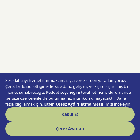
Yellow Kiss, sipariş edildiğinde taptaze çiçeklerle
yeniden hazırlanır ve ışığıyla gülümseten bir hediye
hâline gelir.
Yellow Kiss
Sipariş Ver