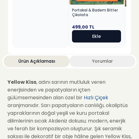
Portakal & Badem Bitter
Fındık
Çikolata
Beyaz
499,00
TL
499,
Ekle
Ürün Açıklaması
Yorumlar
Yellow Kiss
, adını sarının mutluluk veren
enerjisinden ve papatyaların içten
gülümsemesinden alan özel bir
Hızlı Çiçek
aranjmanıdır. Sarı papatyaların canlılığı, okaliptüs
yapraklarının doğal yeşili ve kuru portakal
dilimlerinin sıcak Akdeniz dokusu; modern, enerjik
ve ferah bir kompozisyon oluşturur. Şık seramik
saksısı ile dekoratif bir obje hâline gelen Yellow Kiss,