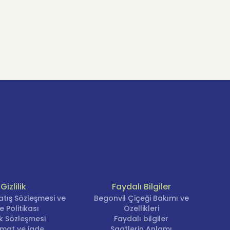
içekler daima taze, teslimatlar dakiktir.
ık, kontrol, yola çıkış ve teslim bildirimleri anlık
 duygunun ciddiyetindedir. Bir buket bazen sadece bir
Gizlilik
Faydalı Bilgiler
atış Sözleşmesi ve
Begonvil Çiçeği Bakımı ve
e Politikası
Özellikleri
lik Sözleşmesi
Faydalı bilgiler
imat ve iade
Saatlerin Anlamı