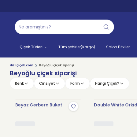
Çiçek Türleri
Tüm şehirler(Kargo)
Salon Bitkileri
Hızlıçiçek.com
Beyoğlu çiçek siparişi
Beyoğlu çiçek siparişi
Renk
Cinsiyet
Form
Hangi Çiçek?
Beyaz Gerbera Buketi
Double White Orki