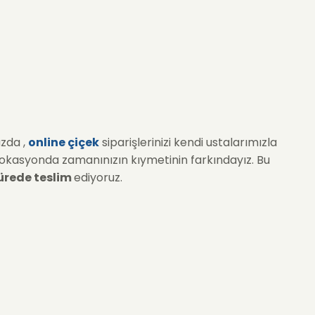
uzda ,
online çiçek
siparişlerinizi kendi ustalarımızla
 lokasyonda zamanınızın kıymetinin farkındayız. Bu
sürede teslim
ediyoruz.
ıp söz verdiği sürede adresine ulaştırma
ındayız, bu sebeple tüm organizasyonu %100