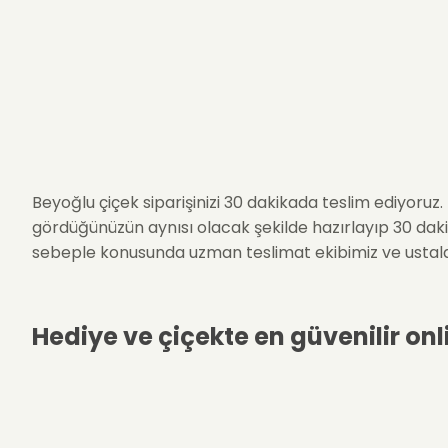
Beyoğlu çiçek siparişinizi 30 dakikada teslim ediyor
gördüğünüzün aynısı olacak şekilde hazırlayıp 30 dakik
sebeple konusunda uzman teslimat ekibimiz ve ustaları
Hediye ve çiçekte en güvenilir onl
Hızlı Çiçek ekibi her biri konusunda uzman profesyone
motivasyonu ile hareket etmektedir.
Beyoğlu çiçek s