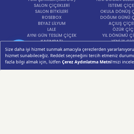
SALON ÇİÇEKLERİ
İSTEME ÇİÇE
SALON BİTKİLERİ
OKULA DÖNÜŞ Ç
ROSEBOX
DOĞUM GÜNÜ Ç
BEYAZ LİLYUM
AÇILIŞ ÇİÇE
LALE
ÖZÜR ÇİÇ
AYNI GÜN TESLİM ÇİÇEK
YIL DÖNÜMÜ Çİ
KASIMPATI
YENİ İŞ Çİ
GERBERA
Günün
KRİZANTEM
Fırsatı
ŞEBBOY
FREZYA
ORTANCA
ÇELENK
KOKİNA
MASA ÇİÇEKLERİ
GÜL BUKETİ
SUKULENT/KAKTÜS
PAPATYA
AYÇİÇEKLERİ
LİLYUM
VAZO ÇİÇEKLERİ
HIZLI ÇİÇEK FESTİVALİ