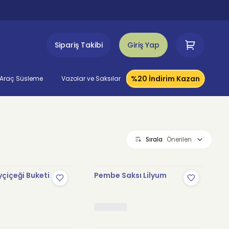
Sipariş Takibi
Giriş Yap
%20 İndirim Kazan
Araç Süsleme
Vazolar ve Saksılar
Sırala
Önerilen
yçiçeği Buketi
Pembe Saksı Lilyum