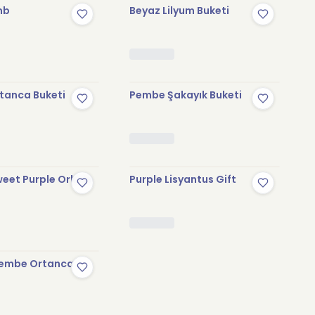
mb
Beyaz Lilyum Buketi
tanca Buketi
Pembe Şakayık Buketi
eet Purple Orkide
Purple Lisyantus Gift
embe Ortanca