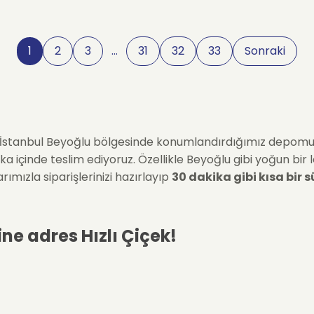
1
2
3
…
31
32
33
Sonraki
uz. İstanbul Beyoğlu bölgesinde konumlandırdığımız depom
a içinde teslim ediyoruz. Özellikle Beyoğlu gibi yoğun bir
mızla siparişlerinizi hazırlayıp
30 dakika gibi kısa bir 
ine adres Hızlı Çiçek!
llerden oluşmuş olup gördüğünüz çiçeğin aynısını hazırlay
iparişinizi
oluştururken yaşadığınız hassasiyetlerin fark