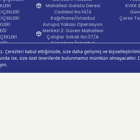
KLERİ
Mahallesi Galata Deresi
KVKK B
İÇEKLERİ
Caddesi No:14/A
Güve
İÇEKLERİ
Kağıthane/İstanbul
Çerez Ter
KLERİ
Avrupa Yakası Operasyon
EĞİ
Merkezi 2: Güven Mahallesi
ÇEKLERİ
Çalışlar Sokak No:37/A
ÇEĞİ
Güngören/İstanbul
Anadolu Yakası
Operasyon Merkezi 1:
Cumhuriyet Mahallesi
Pırlanta Sokak No:24
Üsküdar/İstanbul
Anadolu Yakası
Operasyon Merkezi 2:
Kurtköy Mahallesi Kanarya
Caddesi No:38 Pendik/
İstanbul
Ankara Operasyon
Merkezi: Çankaya
Mahallesi Oğuzlar Caddesi
1393. Sokak No:18/A
Çankaya/Ankara