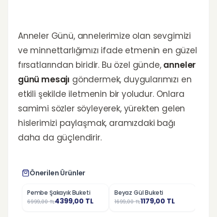
Anneler Günü, annelerimize olan sevgimizi
ve minnettarlığımızı ifade etmenin en güzel
fırsatlarından biridir. Bu özel günde,
anneler
günü mesajı
göndermek, duygularımızı en
etkili şekilde iletmenin bir yoludur. Onlara
samimi sözler söyleyerek, yürekten gelen
hislerimizi paylaşmak, aramızdaki bağı
daha da güçlendirir.
Önerilen Ürünler
Pembe Şakayık Buketi
Beyaz Gül Buketi
Kırmı
%
37
%
31
%
25
4399,00
TL
1179,00
TL
6999,00
TL
1699,00
TL
799,0