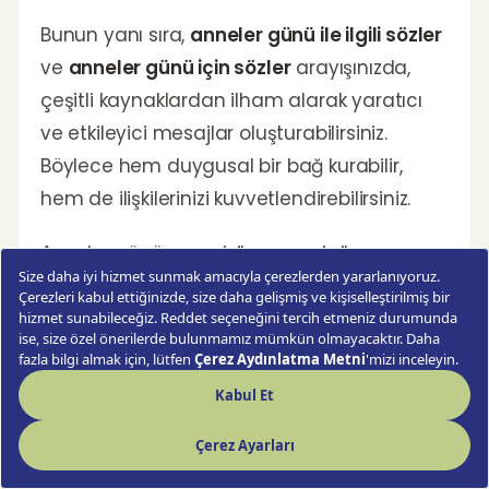
Bunun yanı sıra,
anneler günü ile ilgili sözler
ve
anneler günü için sözler
arayışınızda,
çeşitli kaynaklardan ilham alarak yaratıcı
ve etkileyici mesajlar oluşturabilirsiniz.
Böylece hem duygusal bir bağ kurabilir,
hem de ilişkilerinizi kuvvetlendirebilirsiniz.
Anneler günü mesajı ile anneniz ile
aranızdaki bağı güçlendirirken, ona ne
kadar değer verdiğinizi bir kez daha
hatırlatın. Unutmayın, her mesaj bir kalpten
dökülen sevgi sözüdür.
Sık Sorulan Sorular