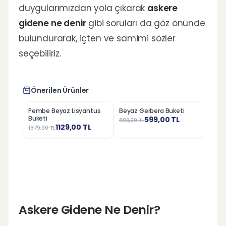
duygularımızdan yola çıkarak
askere
gidene ne denir
gibi soruları da göz önünde
bulundurarak, içten ve samimi sözler
seçebiliriz.
Önerilen Ürünler
Pembe Beyaz Lisyantus
Beyaz Gerbera Buketi
Kırmı
%
18
%
33
%
25
Buketi
599,00
TL
899,00
TL
799,0
1129,00
TL
1379,00
TL
Askere Gidene Ne Denir?