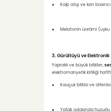
● Kalp atışı ve kan basıncı
● Melatonin üretimi (uyku
3. Gürültüyü ve Elektronik K
Yapraklı ve büyük bitkiler,
se
elektromanyetik kirliliği hafif
● Kauçuk bitkisi ve difenbahy
● Yatak odasında huzurlu b