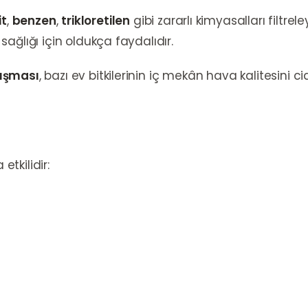
it
,
benzen
,
trikloretilen
gibi zararlı kimyasalları filtre
ağlığı için oldukça faydalıdır.
lışması
, bazı ev bitkilerinin iç mekân hava kalitesini cid
etkilidir: