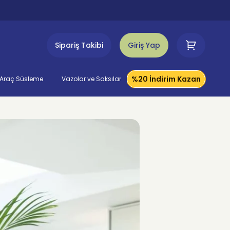
Sipariş Takibi
Giriş Yap
%20 İndirim Kazan
Araç Süsleme
Vazolar ve Saksılar