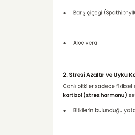
● Barış çiçeği (Spathiphyl
● Aloe vera
2. Stresi Azaltır ve Uyku Kal
Canlı bitkiler sadece fiziksel 
kortizol (stres hormonu)
sev
● Bitkilerin bulunduğu yata