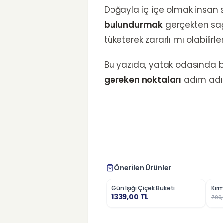
Doğayla iç içe olmak insan sa
bulundurmak
gerçekten sağl
tüketerek zararlı mı olabilirle
Bu yazıda, yatak odasında b
gereken noktaları
adım adı
Önerilen Ürünler
Gün Işığı Çiçek Buketi
Kırm
%
2
1339,00
TL
799,