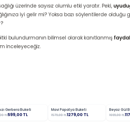
ğlığı üzerinde sayısız olumlu etki yaratır. Peki,
uyuduğ
ığınıza iyi gelir mi? Yoksa bazı söylentilerde olduğu
r?
itki bulundurmanın bilimsel olarak kanıtlanmış
faydal
m inceleyeceğiz.
ızı Gerbera Buketi
Mavi Papatya Buketi
Beyaz Gül B
5
%
19
%
31
599,00
TL
1279,00
TL
11
00
TL
1579,00
TL
1699,00
TL