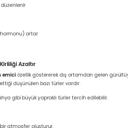
 düzenlenir
 hormonu) artar
irliliği Azaltır
s emici
özellik göstererek dış ortamdan gelen gürültüyü
lettiği düşünülen bazı türler vardır.
a gibi büyük yapraklı türler tercih edilebilir.
ir atmosfer oluşturur.