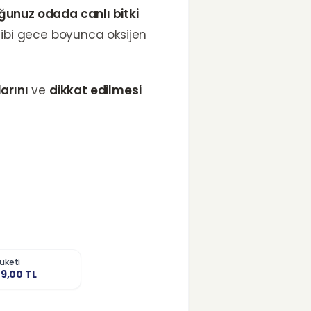
unuz odada canlı bitki
 gibi gece boyunca oksijen
arını
ve
dikkat edilmesi
uketi
79,00
TL