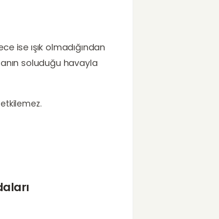
gece ise ışık olmadığından
nsanın soluduğu havayla
 etkilemez.
aları