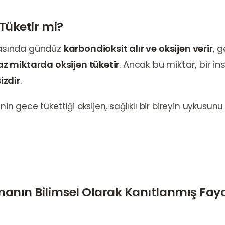
 Tüketir mi?
ırasında gündüz
karbondioksit alır ve oksijen verir
, 
z miktarda oksijen tüketir
. Ancak bu miktar, bir i
izdir
.
inin gece tükettiği oksijen, sağlıklı bir bireyin uykusunu
manın Bilimsel Olarak Kanıtlanmış Fayd