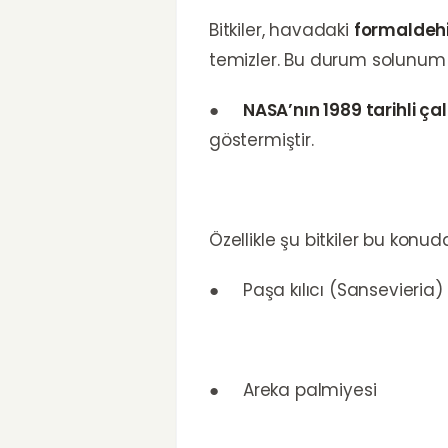
Bitkiler, havadaki
formaldeh
temizler. Bu durum solunum s
●
NASA’nın 1989 tarihli ça
göstermiştir.
Özellikle şu bitkiler bu konuda 
● Paşa kılıcı (Sansevieria)
● Areka palmiyesi