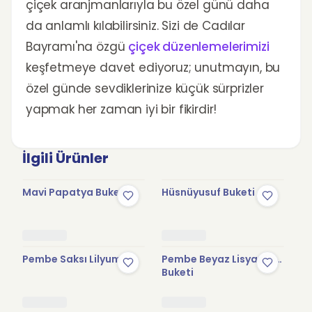
çiçek aranjmanlarıyla bu özel günü daha
da anlamlı kılabilirsiniz. Sizi de Cadılar
Bayramı'na özgü
çiçek düzenlemelerimizi
keşfetmeye davet ediyoruz; unutmayın, bu
özel günde sevdiklerinize küçük sürprizler
yapmak her zaman iyi bir fikirdir!
İlgili Ürünler
Mavi Papatya Buketi
Hüsnüyusuf Buketi
Gü
Pembe Saksı Lilyum
Pembe Beyaz Lisyantus
Kı
Buketi