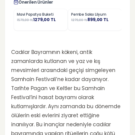
Önerilen Ürünler
Mavi Papatya Buketi
Pembe Saksı Lilyum
Hüsn
%
19
%
30
%
25
1279,00
TL
899,00
TL
1579,00
TL
1279,00
TL
799,0
Cadılar Bayramının kökeni, antik
zamanlarda kutlanan ve yaz ve kış
mevsimleri arasındaki geçişi simgeleyen
Samhain Festivali’ne kadar dayanıyor.
Tarihte Pagan ve Keltler bu Samhain
Festival’ini hasat bayramı olarak
kutlamışlardır. Aynı zamanda bu dönemde
ölülerin eski evlerini ziyaret ettiğine
inanılıyor. Bu inançlar nedeniyle cadılar
bayramında yapılan ritüellerin çoğu kötü