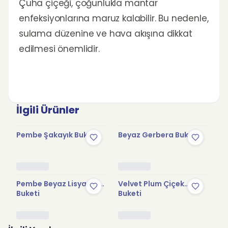
Çuha çiçeği, çoğunlukla mantar
enfeksiyonlarına maruz kalabilir. Bu nedenle,
sulama düzenine ve hava akışına dikkat
edilmesi önemlidir.
İlgili Ürünler
Pembe Şakayık Buketi
Beyaz Gerbera Buketi
Pr
Pembe Beyaz Lisyantus
Velvet Plum Çiçek
Pe
Buketi
Buketi