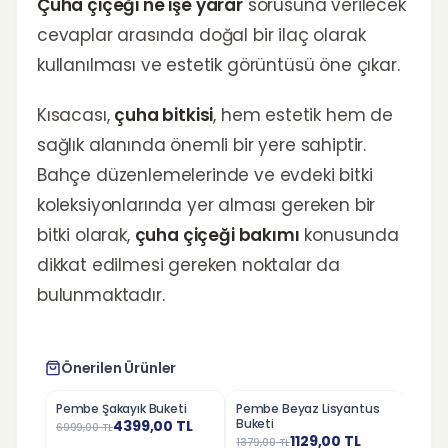
Çuha çiçeği ne işe yarar
sorusuna verilecek
cevaplar arasında doğal bir ilaç olarak
kullanılması ve estetik görüntüsü öne çıkar.
Kısacası,
çuha bitkisi
, hem estetik hem de
sağlık alanında önemli bir yere sahiptir.
Bahçe düzenlemelerinde ve evdeki bitki
koleksiyonlarında yer alması gereken bir
bitki olarak,
çuha çiçeği bakımı
konusunda
dikkat edilmesi gereken noktalar da
bulunmaktadır.
Önerilen Ürünler
Pembe Şakayık Buketi
Pembe Beyaz Lisyantus
Beya
%
37
%
18
%
33
Buketi
4399,00
TL
6999,00
TL
899,0
1129,00
TL
1379,00
TL