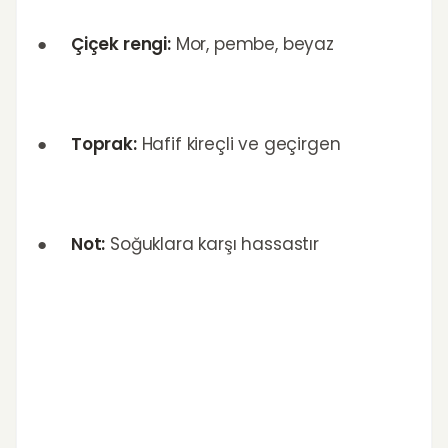
●
Çiçek rengi:
Mor, pembe, beyaz
●
Toprak:
Hafif kireçli ve geçirgen
●
Not:
Soğuklara karşı hassastır