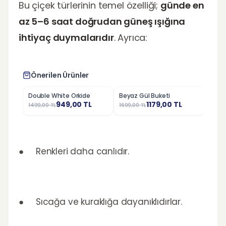
Bu çiçek türlerinin temel özelliği;
günde en
az 5–6 saat doğrudan güneş ışığına
ihtiyaç duymalarıdır
. Ayrıca:
Önerilen Ürünler
Double White Orkide
Beyaz Gül Buketi
Kırmı
%
37
%
31
%
25
949,00
TL
1179,00
TL
1499,00
TL
1699,00
TL
799,0
● Renkleri daha canlıdır.
● Sıcağa ve kuraklığa dayanıklıdırlar.