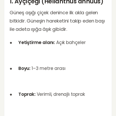
1. Ayçiçeği (Helianthus annuus)
Güneş aşığı çiçek denince ilk akla gelen
bitkidir. Güneşin hareketini takip eden başı
ile adeta ışığa âşık gibidir.
●
Yetiştirme alanı:
Açık bahçeler
●
Boyu:
1–3 metre arası
●
Toprak:
Verimli, drenajlı toprak