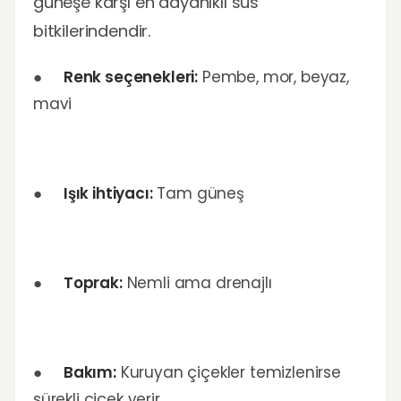
güneşe karşı en dayanıklı süs
bitkilerindendir.
●
Renk seçenekleri:
Pembe, mor, beyaz,
mavi
●
Işık ihtiyacı:
Tam güneş
●
Toprak:
Nemli ama drenajlı
●
Bakım:
Kuruyan çiçekler temizlenirse
sürekli çiçek verir