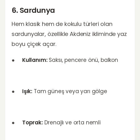
6. Sardunya
Hem klasik hem de kokulu türleri olan
sardunyalar, özellikle Akdeniz ikliminde yaz
boyu çiçek açar.
●
Kullanım:
Saksı, pencere önü, balkon
●
Işık:
Tam güneş veya yarı gölge
●
Toprak:
Drenajlı ve orta nemli