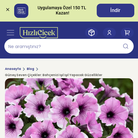
Uygulamaya Özel 150 TL 
İndir
Anasayfa
Blog
Güneş Seven Çiçekler: Bahçenizi Işıl Işıl Yapacak Güzellikler