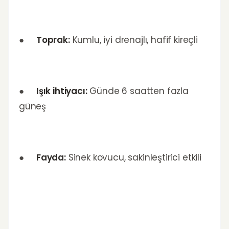
●
Toprak:
Kumlu, iyi drenajlı, hafif kireçli
●
Işık ihtiyacı:
Günde 6 saatten fazla
güneş
●
Fayda:
Sinek kovucu, sakinleştirici etkili