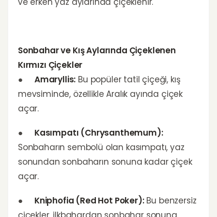
ve erken yaz aylarında çiçeklenir.
Sonbahar ve Kış Aylarında Çiçeklenen
Kırmızı Çiçekler
●
Amaryllis:
Bu popüler tatil çiçeği, kış
mevsiminde, özellikle Aralık ayında çiçek
açar.
●
Kasımpatı (Chrysanthemum):
Sonbaharın sembolü olan kasımpatı, yaz
sonundan sonbaharın sonuna kadar çiçek
açar.
●
Kniphofia (Red Hot Poker):
Bu benzersiz
çiçekler, ilkbahardan sonbahar sonuna