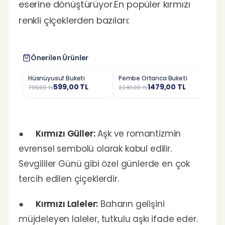
eserine dönüştürüyor.En popüler kırmızı
renkli çiçeklerden bazıları:
Önerilen Ürünler
Hüsnüyusuf Buketi
Pembe Ortanca Buketi
Pemb
%
25
%
34
%
37
599,00
TL
1479,00
TL
799,00
TL
2249,00
TL
6999,
●
Kırmızı Güller:
Aşk ve romantizmin
evrensel sembolü olarak kabul edilir.
Sevgililer Günü gibi özel günlerde en çok
tercih edilen çiçeklerdir.
●
Kırmızı Laleler:
Baharın gelişini
müjdeleyen laleler, tutkulu aşkı ifade eder.