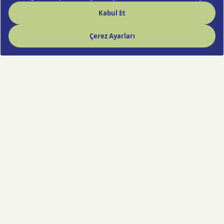
Hızlı Çiçek deneyimi artık cebinde!