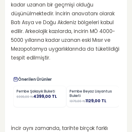
kadar uzanan bir geçmişi olduğu
düşünülmektedir. İncirin anavatanı olarak
Batı Asya ve Doğu Akdeniz bölgeleri kabul
edilir. Arkeolojik kazılarda, incirin MÖ 4000-
5000 yıllarına kadar uzanan eski Mısır ve
Mezopotamya uygarlıklarında da tüketildiği
tespit edilmiştir.
Önerilen Ürünler
Pembe Şakayık Buketi
Pembe Beyaz Lisyantus
Pemb
%
37
%
18
%
30
Buketi
4399,00
TL
6999,00
TL
1279,
1129,00
TL
1379,00
TL
İncir aynı zamanda, tarihte birçok farklı