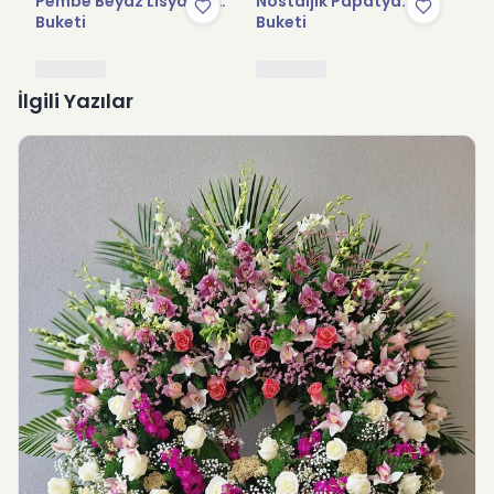
Pembe Beyaz Lisyantus
Nostaljik Papatya
Pr
Buketi
Buketi
İlgili Yazılar