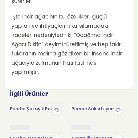
sürerler.
İşte incir ağacının bu özellikleri, güçlü
yapıları ve ihtiyaçlarını karşılamadaki
iradeleri nedeniyledir ki; “Ocağıma İncir
Ağacı Diktin” deyimi türetilmiş ve hep fakir
fukaranın malına göz diken bir insana incir
ağacıyla zulmünün hatırlatılması
yapılmıştır.
İlgili Ürünler
Pembe Şakayık Buketi
Pembe Saksı Lilyum
Be