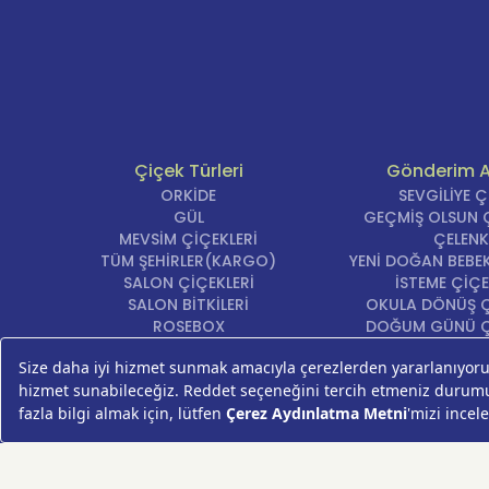
Çiçek Türleri
Gönderim 
ORKİDE
SEVGİLİYE 
GÜL
GEÇMİŞ OLSUN Ç
MEVSİM ÇİÇEKLERİ
ÇELENK
TÜM ŞEHİRLER(KARGO)
YENİ DOĞAN BEBEK
SALON ÇİÇEKLERİ
İSTEME ÇİÇE
SALON BİTKİLERİ
OKULA DÖNÜŞ Ç
ROSEBOX
DOĞUM GÜNÜ Ç
BEYAZ LİLYUM
AÇILIŞ ÇİÇE
LALE
ÖZÜR ÇİÇ
AYNI GÜN TESLİM ÇİÇEK
YIL DÖNÜMÜ Çİ
KASIMPATI
YENİ İŞ Çİ
GERBERA
KRİZANTEM
ŞEBBOY