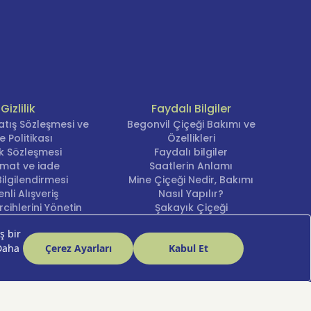
Gizlilik
Faydalı Bilgiler
atış Sözleşmesi ve
Begonvil Çiçeği Bakımı ve
e Politikası
Özellikleri
lik Sözleşmesi
Faydalı bilgiler
imat ve iade
Saatlerin Anlamı
ilgilendirmesi
Mine Çiçeği Nedir, Bakımı
nli Alışveriş
Nasıl Yapılır?
cihlerini Yönetin
Şakayık Çiçeği
Nergis Çiçeği Bakımı ve
Anlamı