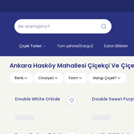
Çiçek Türleri
Tüm şehirler(Kargo)
Salon Bitkileri
Ankara Hasköy Mahallesi Çiçekçi Ve Çiçek
Renk
Cinsiyet
Form
Hangi Çiçek?
Double White Orkide
Double Sweet Purp