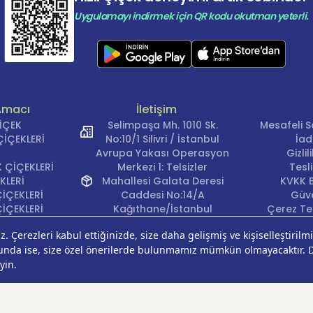
Uygulamayı indirmek için QR kodu okutman yeterli.
Amacı
İletişim
ÇİÇEK
Selimpaşa Mh. 1010 Sk.
Mesafeli S
İÇEKLERİ
No:10/1 Silivri / İstanbul
İad
Avrupa Yakası Operasyon
Gizli
 ÇİÇEKLERİ
Merkezi 1: Telsizler
Tesl
KLERİ
Mahallesi Galata Deresi
KVKK B
İÇEKLERİ
Caddesi No:14/A
Güve
İÇEKLERİ
Kağıthane/İstanbul
Çerez Ter
KLERİ
Avrupa Yakası Operasyon
EĞİ
Merkezi 2: Güven Mahallesi
ÇEKLERİ
Çalışlar Sokak No:37/A
ÇEĞİ
Güngören/İstanbul
Anadolu Yakası
Operasyon Merkezi 1:
Cumhuriyet Mahallesi