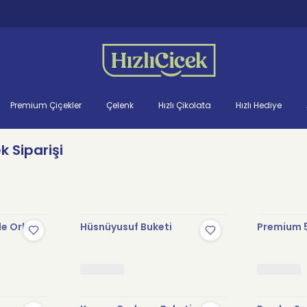
Premium Çiçekler
Çelenk
Hızlı Çikolata
Hızlı Hediye
 Siparişi
le Orkide
Hüsnüyusuf Buketi
Premium 5