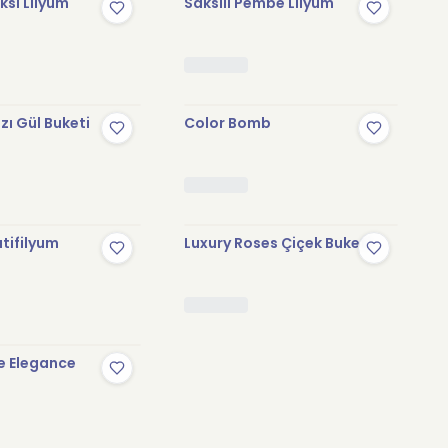
sı Lilyum
Saksılı Pembe Lilyum
zı Gül Buketi
Color Bomb
tifilyum
Luxury Roses Çiçek Buketi
e Elegance