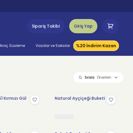
Sipariş Takibi
Giriş Yap
%20 İndirim Kazan
Araç Süsleme
Vazolar ve Saksılar
Sırala
Önerilen
1 Kırmızı Gül
Natural Ayçiçeği Buketi