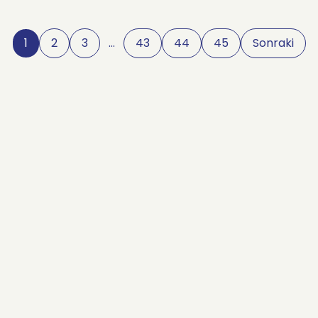
1
2
3
…
43
44
45
Sonraki