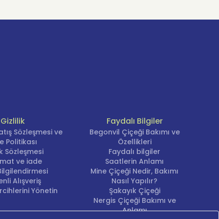
Gizlilik
Faydalı Bilgiler
atış Sözleşmesi ve
Begonvil Çiçeği Bakımı ve
e Politikası
Özellikleri
lik Sözleşmesi
Faydalı bilgiler
imat ve iade
Saatlerin Anlamı
ilgilendirmesi
Mine Çiçeği Nedir, Bakımı
nli Alışveriş
Nasıl Yapılır?
cihlerini Yönetin
Şakayık Çiçeği
Nergis Çiçeği Bakımı ve
Anlamı