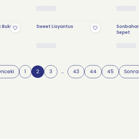
k Buketi
Sweet Lisyantus
Sonbahar 
Sepet
nceki
1
2
3
…
43
44
45
Sonra