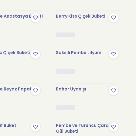
ve Anastasya Buketi
Berry Kiss Çiçek Buketi
c Çiçek Buketi
Saksılı Pembe Lilyum
ve Beyaz Papatya
Bahar Uyanışı
af Buket
Pembe ve Turuncu Çardak
Gül Buketi