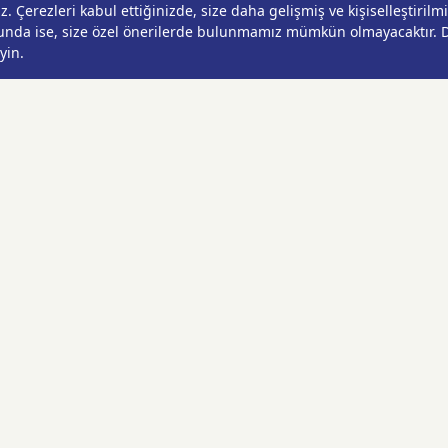
ÇEKLERİ
Çalışlar Sokak No:37/A
ÇEĞİ
Güngören/İstanbul
Anadolu Yakası
Operasyon Merkezi 1:
Cumhuriyet Mahallesi
Pırlanta Sokak No:24
Üsküdar/İstanbul
Anadolu Yakası
Operasyon Merkezi 2:
Kurtköy Mahallesi Kanarya
Caddesi No:38 Pendik/
İstanbul
Ankara Operasyon
Merkezi: Çankaya
Mahallesi Oğuzlar Caddesi
1393. Sokak No:18/A
Çankaya/Ankara
Ankara Operasyon Merkezi 2:
Yaşamkent Mahallesi 3175.
Sokak No:12/A
Çankaya/Ankara
İzmir Operasyon Merkezi:
Adalet Mahallesi 1586/3.