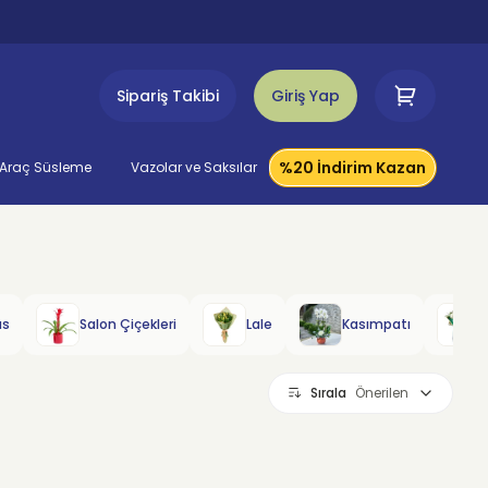
Sipariş Takibi
Giriş Yap
%20 İndirim Kazan
Araç Süsleme
Vazolar ve Saksılar
us
Salon Çiçekleri
Lale
Kasımpatı
Sırala
Önerilen