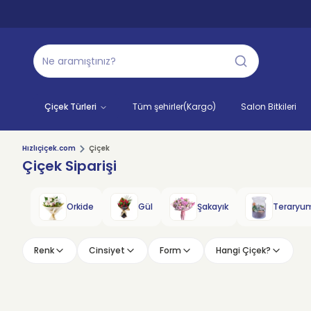
Çiçek Türleri
Tüm şehirler(Kargo)
Salon Bitkileri
Hızlıçiçek.com
Çiçek
Çiçek Siparişi
Orkide
Gül
Şakayık
Teraryu
Renk
Cinsiyet
Form
Hangi Çiçek?