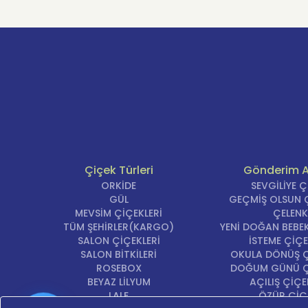
Çiçek Türleri
Gönderim 
ORKİDE
SEVGİLİYE 
GÜL
GEÇMİŞ OLSUN Ç
MEVSİM ÇİÇEKLERİ
ÇELENK
TÜM ŞEHİRLER(KARGO)
YENİ DOĞAN BEBEK
SALON ÇİÇEKLERİ
İSTEME ÇİÇE
SALON BİTKİLERİ
OKULA DÖNÜŞ Ç
ROSEBOX
DOĞUM GÜNÜ Ç
BEYAZ LİLYUM
AÇILIŞ ÇİÇE
LALE
ÖZÜR ÇİÇ