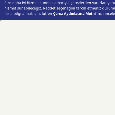
AYNI GÜN TESLİM ÇİÇEK
YIL DÖNÜMÜ Çİ
Günün
KASIMPATI
YENİ İŞ Çİ
Fırsatı
GERBERA
KRİZANTEM
ŞEBBOY
FREZYA
ORTANCA
ÇELENK
KOKİNA
MASA ÇİÇEKLERİ
GÜL BUKETİ
SUKULENT/KAKTÜS
PAPATYA
AYÇİÇEKLERİ
LİLYUM
VAZO ÇİÇEKLERİ
HIZLI ÇİÇEK FESTİVALİ
KIŞ ÇİÇEKLERİ