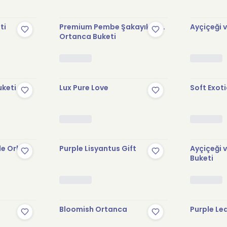
ti
Premium Pembe Şakayık ve
Ayçiçeği 
Ortanca Buketi
uketi
Lux Pure Love
Soft Exoti
le Orkide
Purple Lisyantus Gift
Ayçiçeği 
Buketi
Bloomish Ortanca
Purple Le