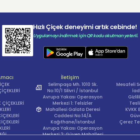
Hızlı Çiçek deneyimi artık cebinde!
Uygulamayı indirmek için QR kodu okutman yeterli.
Amacı
İletişim
ÇİÇEK
Selimpaşa Mh. 1010 Sk.
Mesafeli S
İÇEKLERİ
No:10/1 Silivri / İstanbul
İad
Avrupa Yakası Operasyon
Gizli
 ÇİÇEKLERİ
Merkezi 1: Telsizler
Tesl
KLERİ
Mahallesi Galata Deresi
KVKK B
İÇEKLERİ
Caddesi No:14/A
Güve
İÇEKLERİ
Kağıthane/İstanbul
Çerez Ter
KLERİ
Avrupa Yakası Operasyon
EĞİ
Merkezi 2: Güven Mahallesi