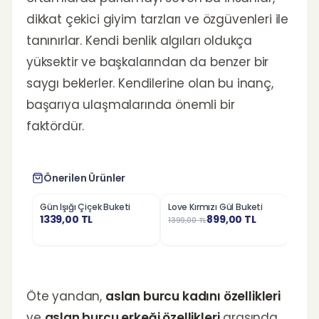
dikkat çekici giyim tarzları ve özgüvenleri ile
tanınırlar. Kendi benlik algıları oldukça
yüksektir ve başkalarından da benzer bir
saygı beklerler. Kendilerine olan bu inanç,
başarıya ulaşmalarında önemli bir
faktördür.
Önerilen Ürünler
Gün Işığı Çiçek Buketi
Love Kırmızı Gül Buketi
Pemb
%
36
%
37
1339,00
TL
899,00
TL
1399,00
TL
6999,
Öte yandan,
aslan burcu kadını özellikleri
ve
aslan burcu erkeği özellikleri
arasında