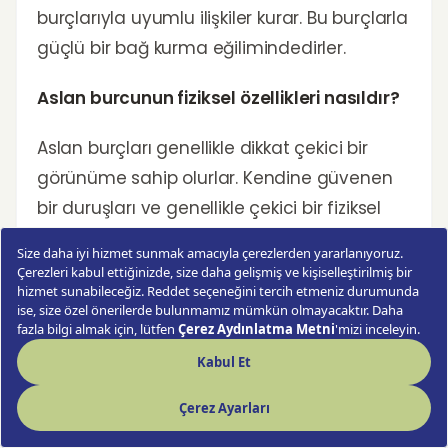
burçlarıyla uyumlu ilişkiler kurar. Bu burçlarla
güçlü bir bağ kurma eğilimindedirler.
Aslan burcunun fiziksel özellikleri nasıldır?
Aslan burçları genellikle dikkat çekici bir
görünüme sahip olurlar. Kendine güvenen
bir duruşları ve genellikle çekici bir fiziksel
görünüşleri vardır.
İlgili Ürünler
Gün Işığı Çiçek Buketi
Pembe Şakayık Buketi
Ma