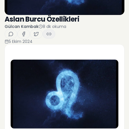
Aslan Burcu Özellikleri
Gülcan Kambak
8
dk okuma
5 Ekim 2024