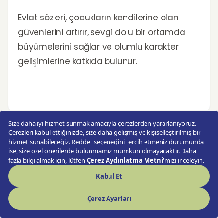
Evlat sözleri, çocukların kendilerine olan
güvenlerini artırır, sevgi dolu bir ortamda
büyümelerini sağlar ve olumlu karakter
gelişimlerine katkıda bulunur.
İlgili Ürünler
Pembe Şakayık Buketi
Love Kırmızı Gül Buketi
So
Pembe Saksı Lilyum
Nostaljik Papatya
Be
Buketi