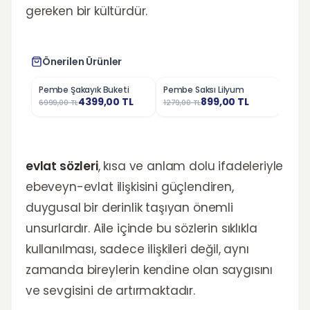
gereken bir kültürdür.
Önerilen Ürünler
Pembe Şakayık Buketi
Pembe Saksı Lilyum
Love 
%
37
%
30
%
36
4399,00
TL
899,00
TL
6999,00
TL
1279,00
TL
1399,
evlat sözleri
, kısa ve anlam dolu ifadeleriyle
ebeveyn-evlat ilişkisini güçlendiren,
duygusal bir derinlik taşıyan önemli
unsurlardır. Aile içinde bu sözlerin sıklıkla
kullanılması, sadece ilişkileri değil, aynı
zamanda bireylerin kendine olan saygısını
ve sevgisini de artırmaktadır.