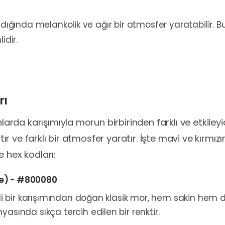
ldığında melankolik ve ağır bir atmosfer yaratabilir. B
idir.
rı
larda karışımıyla morun birbirinden farklı ve etkileyici
latır ve farklı bir atmosfer yaratır. İşte mavi ve kırm
e hex kodları:
le) - #800080
 bir karışımından doğan klasik mor, hem sakin hem de s
ında sıkça tercih edilen bir renktir.