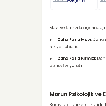
2599,00
TL
4799,00
TL
799,
Mavi ve kırmızı karışımında, 
●
Daha Fazla Mavi:
Daha se
etkiye sahiptir.
●
Daha Fazla Kırmızı:
Daha 
atmosfer yaratır.
Morun Psikolojik ve Es
Sarayların görkemli koridorl