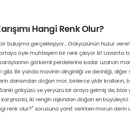
Karışımı Hangi Renk Olur?
bir buluşma gerçekleşiyor... Gökyüzünün huzur veren
 ortaya öyle muhteşem bir renk çıkıyor ki! Lavanta t
araylarının görkemli perdelerine kadar uzanan mor,
 gibi. Bir yanda mavinin dinginliği ve derinliği, diğe
akterin dansından doğan mor, binlerce yıldır kralların,
Sanki gökyüzü ve yeryüzü bir araya gelmiş de, bize y
karşınızda, iki rengin aşkından doğan en büyüleyici 
angi renk olur?" sorusuna yanıt verirken morun derin