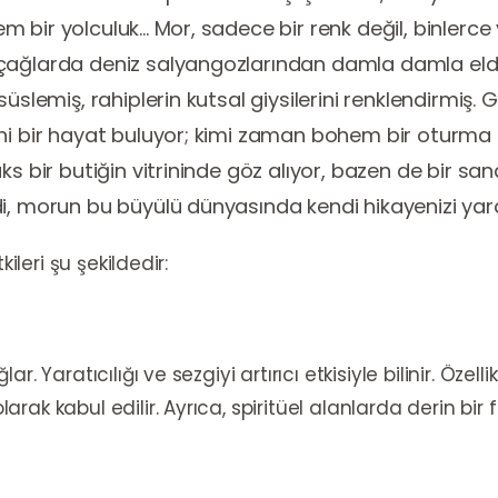
ir yolculuk... Mor, sadece bir renk değil, binlerce yı
çağlarda deniz salyangozlarından damla damla elde 
 süslemiş, rahiplerin kutsal giysilerini renklendirmi
eni bir hayat buluyor; kimi zaman bohem bir oturma
ks bir butiğin vitrininde göz alıyor, bazen de bir sa
di, morun bu büyülü dünyasında kendi hikayenizi yar
ileri şu şekildedir:
. Yaratıcılığı ve sezgiyi artırıcı etkisiyle bilinir. Özel
rak kabul edilir. Ayrıca, spiritüel alanlarda derin bir