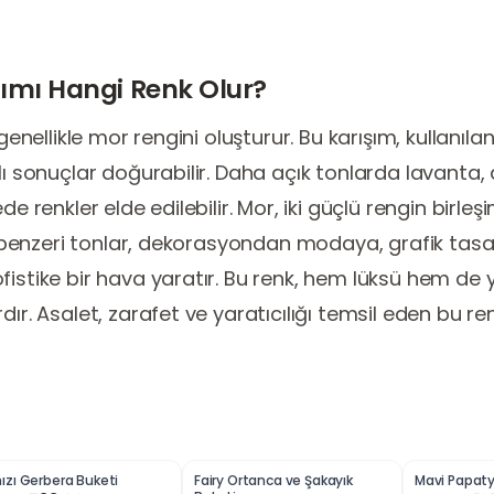
şımı Hangi Renk Olur?
 genellikle mor rengini oluşturur. Bu karışım, kullanıla
klı sonuçlar doğurabilir. Daha açık tonlarda lavanta,
ede renkler elde edilebilir. Mor, iki güçlü rengin birl
 ve benzeri tonlar, dekorasyondan modaya, grafik t
istike bir hava yaratır. Bu renk, hem lüksü hem de yar
dır. Asalet, zarafet ve yaratıcılığı temsil eden bu re
ızı Gerbera Buketi
Fairy Ortanca ve Şakayık
Mavi Papaty
5
%
33
%
19