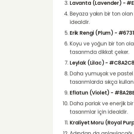
Lavanta (Lavender) - #
Beyaza yakın bir ton olan l
idealdir.
Erik Rengi (Plum) - #673
Koyu ve yoğun bir ton olan
tasarımda dikkat çeker.
Leylak (Lilac) - #C8A2C
Daha yumuşak ve pastel bi
tasarımlarda sıkça kullanıl
Eflatun (Violet) - #8A2B
Daha parlak ve enerjik bir
tasarımlar için idealdir.
Kraliyet Moru (Royal Pur
Adından da anlaşılacağı gi