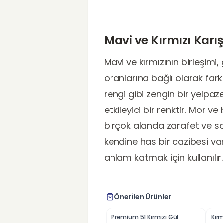
Mavi ve Kırmızı Karı
Mavi ve kırmızının birleşimi,
oranlarına bağlı olarak far
rengi gibi zengin bir yelpaz
etkileyici bir renktir. Mor
birçok alanda zarafet ve sof
kendine has bir cazibesi var
anlam katmak için kullanılır.
Önerilen Ürünler
Premium 51 Kırmızı Gül
Kırm
%
46
%
2