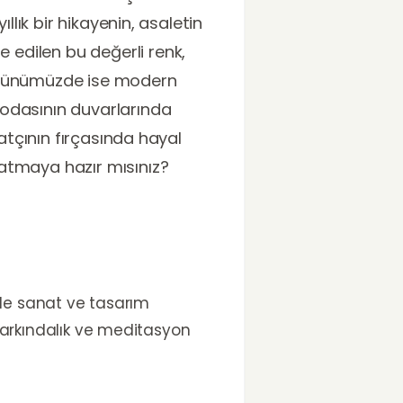
llık bir hikayenin, asaletin
edilen bu değerli renk,
ş. Günümüzde ise modern
 odasının duvarlarında
natçının fırçasında hayal
atmaya hazır mısınız?
likle sanat ve tasarım
 farkındalık ve meditasyon