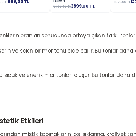
Buketi
599,00
TL
12
00
TL
1579,00
TL
3899,00
TL
5799,00
TL
renklerin oranları sonucunda ortaya çıkan farklı tonlar 
rin ve sakin bir mor tonu elde edilir. Bu tonlar daha d
sıcak ve enerjik mor tonları oluşur. Bu tonlar daha di
tetik Etkileri
arından mistik tapınakların loş ışıklarına, kraliyet ta