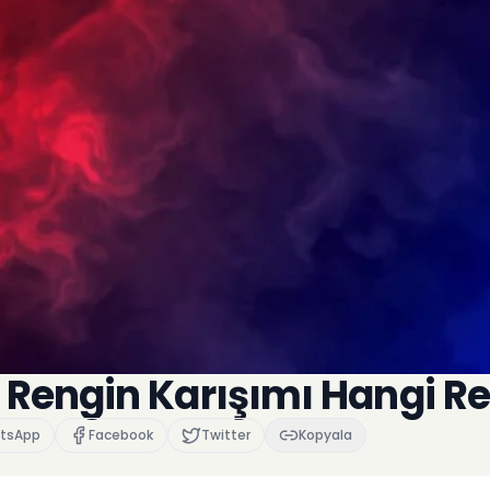
 Rengin Karışımı Hangi R
tsApp
Facebook
Twitter
Kopyala