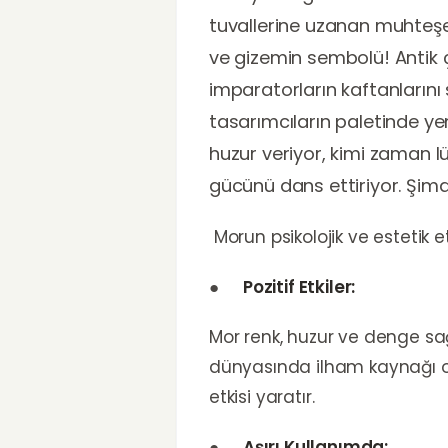
tuvallerine uzanan muhteşem b
ve gizemin sembolü! Antik 
imparatorların kaftanlarını
tasarımcıların paletinde y
huzur veriyor, kimi zaman lü
gücünü dans ettiriyor. Şim
Morun psikolojik ve estetik etk
●
Pozitif Etkiler:
Mor renk, huzur ve denge sağlar
dünyasında ilham kaynağı ola
etkisi yaratır.
●
Aşırı Kullanımda: