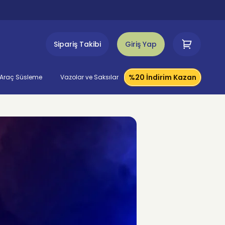
Sipariş Takibi
Giriş Yap
%20 İndirim Kazan
Araç Süsleme
Vazolar ve Saksılar