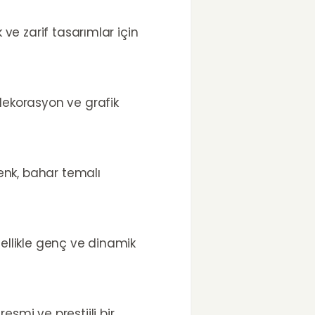
 ve zarif tasarımlar için
 dekorasyon ve grafik
enk, bahar temalı
zellikle genç ve dinamik
esmi ve prestijli bir