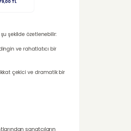
79,00
TL
şu şekilde özetlenebilir:
ingin ve rahatlatıcı bir
kkat çekici ve dramatik bir
htlarından sanatçıların