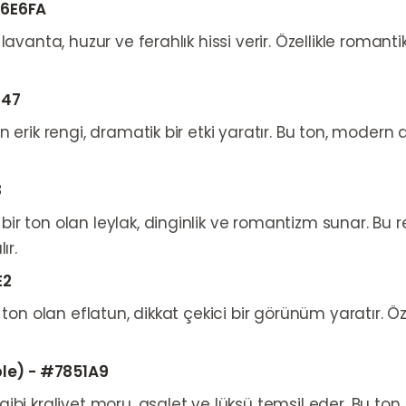
E6E6FA
avanta, huzur ve ferahlık hissi verir. Özellikle romantik
147
 erik rengi, dramatik bir etki yaratır. Bu ton, modern
8
r ton olan leylak, dinginlik ve romantizm sunar. Bu r
ır.
E2
 ton olan eflatun, dikkat çekici bir görünüm yaratır. Ö
ple) - #7851A9
bi kraliyet moru, asalet ve lüksü temsil eder. Bu ton, r