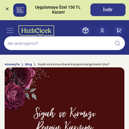
Uygulamaya Özel 150 TL 
İndir
Anasayfa
Blog
Siyah ve Kırmızı Renk Karışımı Hangi Renk Olur?