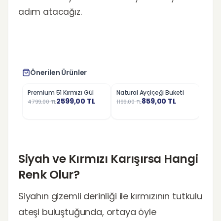
adım atacağız.
Önerilen Ürünler
Premium 51 Kırmızı Gül
Natural Ayçiçeği Buketi
Pemb
%
46
%
28
%
18
Buket
2599,00
TL
859,00
TL
4799,00
TL
1199,00
TL
1379,
Siyah ve Kırmızı Karışırsa Hangi
Renk Olur?
Siyahın gizemli derinliği ile kırmızının tutkulu
ateşi buluştuğunda, ortaya öyle