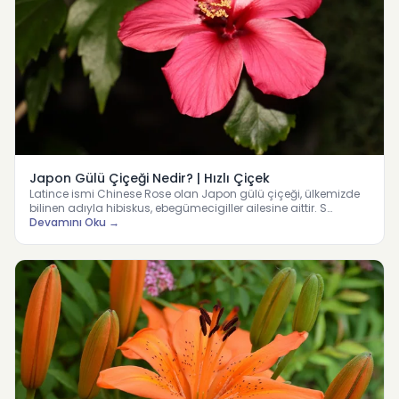
Japon Gülü Çiçeği Nedir? | Hızlı Çiçek
Latince ismi Chinese Rose olan Japon gülü çiçeği, ülkemizde
bilinen adıyla hibiskus, ebegümecigiller ailesine aittir. S…
Devamını Oku →