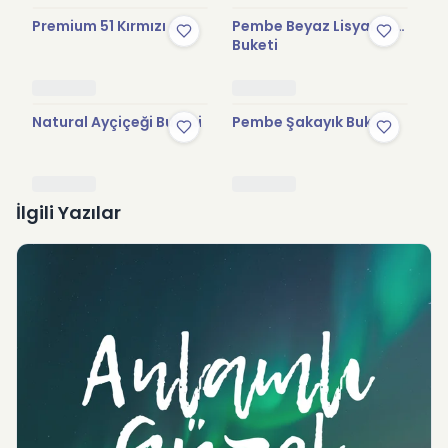
Premium 51 Kırmızı Gül
Pembe Beyaz Lisyantus
Hü
Buketi
Natural Ayçiçeği Buketi
Pembe Şakayık Buketi
So
İlgili Yazılar