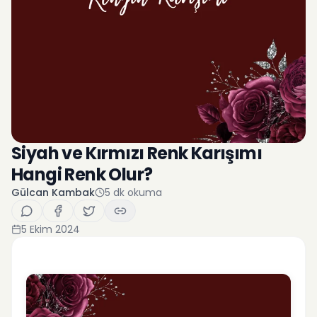
Siyah ve Kırmızı Renk Karışımı
Hangi Renk Olur?
Gülcan Kambak
5
dk okuma
5 Ekim 2024