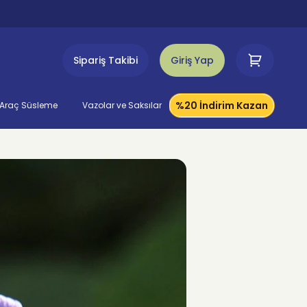
Sipariş Takibi
Giriş Yap
%20 İndirim Kazan
Araç Süsleme
Vazolar ve Saksılar