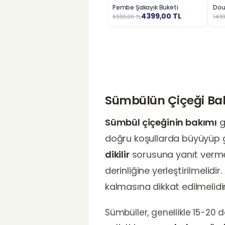
Pembe Şakayık Buketi
Dou
%
37
%
3
4399,00
TL
6999,00
TL
1499
Sümbülün Çiçeği Ba
Sümbül çiçeğinin bakımı
g
doğru koşullarda büyüyüp g
dikilir
sorusuna yanıt vermek
derinliğine yerleştirilmelid
kalmasına dikkat edilmelidir
Sümbüller, genellikle 15-20 d