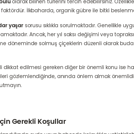
bülü
olarak bilinen türlerini tercih edebilirsiniz. Özellik
 faktördür. İlkbaharda, organik gübre ile bitki beslenmel
dar yaşar
sorusu sıklıkla sorulmaktadır. Genellikle uy
amaktadır. Ancak, her yıl saksı değişimi veya topraks
enme döneminde solmuş çiçeklerin düzenli olarak bu
gili dikkat edilmesi gereken diğer bir önemli konu ise has
rtileri gözlemlendiğinde, anında önlem almak önemlidir
unutmayın.
çin Gerekli Koşullar