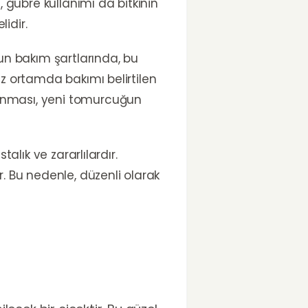
le, gübre kullanımı da bitkinin
idir.
gun bakım şartlarında, bu
ız ortamda bakımı belirtilen
danması, yeni tomurcuğun
talık ve zararlılardır.
. Bu nedenle, düzenli olarak