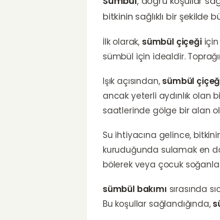
Sümbül
, doğru koşullar sağ
bitkinin sağlıklı bir şekild
İlk olarak,
sümbül çiçeği
için
sümbül için idealdir. Toprağın
Işık açısından,
sümbül çiçeğ
ancak yeterli aydınlık olan b
saatlerinde gölge bir alan 
Su ihtiyacına gelince, bitkin
kuruduğunda sulamak en do
bölerek veya çocuk soğanlar 
sümbül bakımı
sırasında sıc
Bu koşullar sağlandığında,
s