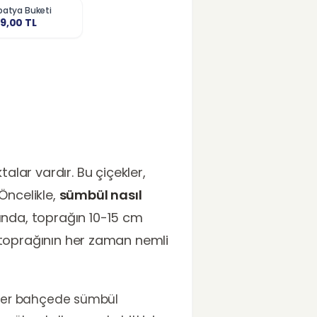
apatya Buketi
9,00
TL
lar vardır. Bu çiçekler,
Öncelikle,
sümbül nasıl
ında, toprağın 10-15 cm
in toprağının her zaman nemli
. Eğer bahçede sümbül