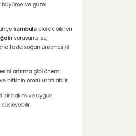
bir büyüme ve güzel
 Bahçe
sümbülü
olarak bilinen
ğalır
sorusuna ise,
daha fazla soğan üretmesini
sini artırma gibi önemli
ve bitkinin ömrü uzatılabilir.
İyi bir bakım ve uygun
süsleyebilir.