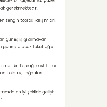
lecek bir çiçektir. Bu güzel
amak gerekmektedir.
en zengin toprak karışımları,
dan güneş ışığı almayan
bah güneşi alacak fakat öğle
ılmalıdır. Toprağın üst kısmı
nıt olarak, soğanları
tamda en iyi şekilde gelişir.
r.