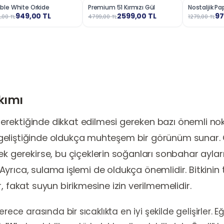
ble White Orkide
Premium 51 Kırmızı Gül
Nostaljik P
7
%
46
%
23
949,00
TL
2599,00
TL
97
,00
TL
4799,00
TL
1279,00
TL
kımı
erektiğinde dikkat edilmesi gereken bazı önemli nokta
eliştiğinde oldukça muhteşem bir görünüm sunar. 
 gerekirse, bu çiçeklerin soğanları sonbahar aylar
ir. Ayrıca, sulama işlemi de oldukça önemlidir. Bitkin
, fakat suyun birikmesine izin verilmemelidir.
erece arasında bir sıcaklıkta en iyi şekilde gelişirler