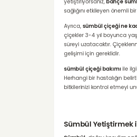
yetiştiriyorsanız,
bahçe süm
sağlığını etkileyen önemli bir
Ayrıca,
sümbül çiçeği ne ka
çiçekler 3-4 yıl boyunca yaş
süreyi uzatacaktır. Çiçekl
gelişimi için gereklidir.
sümbül çiçeği bakımı
ile il
Herhangi bir hastalığın beli
bitkilerinizi kontrol etmeyi 
Sümbül Yetiştirmek i