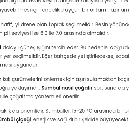
landığında evde veya bahçede kolaylıkla yetiştirilebi
e büyüyebilmesi için öncelikle uygun bir ortam hazırl
 hafif, iyi drene olan toprak seçilmelidir. Besin yönünd
 pH seviyesi ise 6.0 ile 7.0 arasında olmalıdır.
i
dolaylı güneş ışığını tercih eder. Bu nedenle, doğru
ir yer seçilmelidir. Eğer bahçede yetiştirilecekse, sa
olması uygundur.
in kök çürümelerini önlemek için aşırı sulamaktan kaçın
ğru yaklaşımdır.
Sümbül nasıl çoğalır
sorusuna da ya
ile çoğaltma yöntemleri önerilir.
aklık da önemlidir. Sümbüller, 15-20 °C arasında bir or
ümbül çiçeği
, enerjik ve sağlıklı bir şekilde büyüyecekti