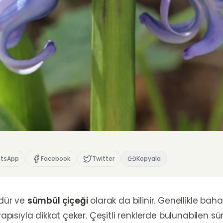
tsApp
Facebook
Twitter
Kopyala
üdür ve
sümbül çiçeği
olarak da bilinir. Genellikle ba
yapısıyla dikkat çeker. Çeşitli renklerde bulunabilen sü