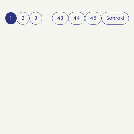
1
2
3
…
43
44
45
Sonraki