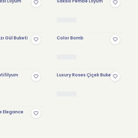
sı Lilyum
Saksılı Pembe Lilyum
zı Gül Buketi
Color Bomb
tifilyum
Luxury Roses Çiçek Buketi
e Elegance