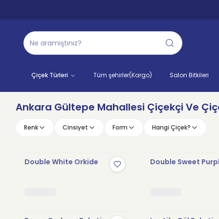
Çiçek Türleri
Tüm şehirler(Kargo)
Salon Bitkileri
Ankara Gültepe Mahallesi Çiçekçi Ve Çiçe
Renk
Cinsiyet
Form
Hangi Çiçek?
Double White Orkide
Double Sweet Purp