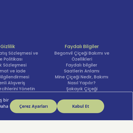
Gizlilik
Faydalı Bilgiler
atış Sözleşmesi ve
Begonvil Çiçeği Bakımı ve
e Politikası
Özellikleri
lik Sözleşmesi
Faydalı bilgiler
imat ve iade
Saatlerin Anlamı
ilgilendirmesi
Mine Çiçeği Nedir, Bakımı
nli Alışveriş
Nasıl Yapılır?
cihlerini Yönetin
Şakayık Çiçeği
Nergis Çiçeği Bakımı ve
Anlamı