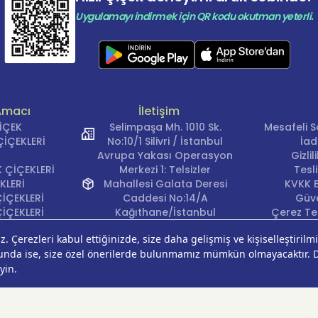
Uygulamayı indirmek için QR kodu okutman yeterli.
Amacı
İletişim
ÇİÇEK
Selimpaşa Mh. 1010 Sk.
Mesafeli S
İÇEKLERİ
No:10/1 Silivri / İstanbul
İad
Avrupa Yakası Operasyon
Gizli
 ÇİÇEKLERİ
Merkezi 1: Telsizler
Tesl
KLERİ
Mahallesi Galata Deresi
KVKK B
İÇEKLERİ
Caddesi No:14/A
Güve
İÇEKLERİ
Kağıthane/İstanbul
Çerez Ter
KLERİ
Avrupa Yakası Operasyon
EĞİ
Merkezi 2: Güven Mahallesi
ÇEKLERİ
Çalışlar Sokak No:37/A
ÇEĞİ
Güngören/İstanbul
Anadolu Yakası
Operasyon Merkezi 1:
Cumhuriyet Mahallesi