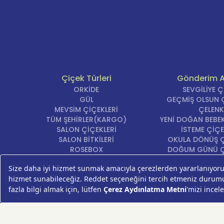
Çiçek Türleri
Gönderim 
ORKİDE
SEVGİLİYE 
GÜL
GEÇMİŞ OLSUN Ç
MEVSİM ÇİÇEKLERİ
ÇELENK
TÜM ŞEHİRLER(KARGO)
YENİ DOĞAN BEBEK
SALON ÇİÇEKLERİ
İSTEME ÇİÇE
SALON BİTKİLERİ
OKULA DÖNÜŞ Ç
ROSEBOX
DOĞUM GÜNÜ Ç
BEYAZ LİLYUM
AÇILIŞ ÇİÇE
LALE
ÖZÜR ÇİÇ
AYNI GÜN TESLİM ÇİÇEK
YIL DÖNÜMÜ Çİ
KASIMPATI
YENİ İŞ Çİ
GERBERA
KRİZANTEM
ŞEBBOY