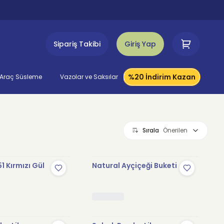
Sipariş Takibi
Giriş Yap
%20 İndirim Kazan
Araç Süsleme
Vazolar ve Saksılar
Sırala
Önerilen
1 Kırmızı Gül
Natural Ayçiçeği Buketi