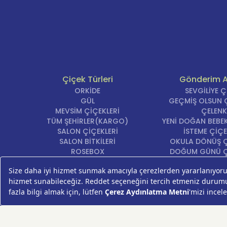
Çiçek Türleri
Gönderim 
ORKİDE
SEVGİLİYE 
GÜL
GEÇMİŞ OLSUN Ç
MEVSİM ÇİÇEKLERİ
ÇELENK
TÜM ŞEHİRLER(KARGO)
YENİ DOĞAN BEBEK
SALON ÇİÇEKLERİ
İSTEME ÇİÇE
SALON BİTKİLERİ
OKULA DÖNÜŞ Ç
ROSEBOX
DOĞUM GÜNÜ Ç
BEYAZ LİLYUM
AÇILIŞ ÇİÇE
LALE
ÖZÜR ÇİÇ
AYNI GÜN TESLİM ÇİÇEK
YIL DÖNÜMÜ Çİ
KASIMPATI
YENİ İŞ Çİ
GERBERA
KRİZANTEM
ŞEBBOY