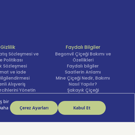
Gizlilik
Faydalı Bilgiler
atış Sözleşmesi ve
Begonvil Çiçeği Bakımı ve
e Politikası
Özellikleri
lik Sözleşmesi
Faydalı bilgiler
imat ve iade
Saatlerin Anlamı
ilgilendirmesi
Mine Çiçeği Nedir, Bakımı
nli Alışveriş
Nasıl Yapılır?
cihlerini Yönetin
Şakayık Çiçeği
Nergis Çiçeği Bakımı ve
Anlamı