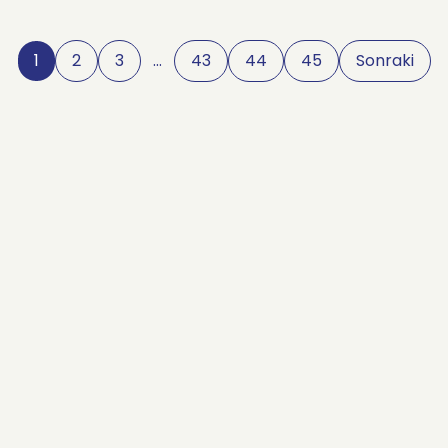
1
2
3
…
43
44
45
Sonraki