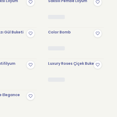
sı Lilyum
Saksılı Pembe Lilyum
zı Gül Buketi
Color Bomb
tifilyum
Luxury Roses Çiçek Buketi
e Elegance