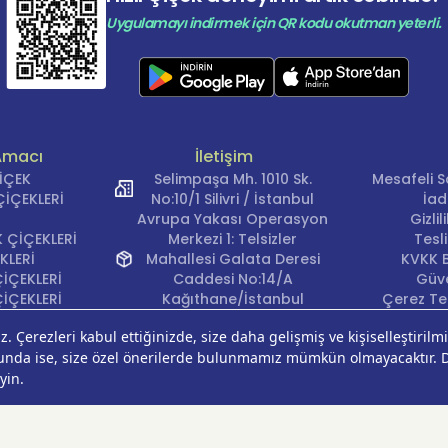
Uygulamayı indirmek için QR kodu okutman yeterli.
Amacı
İletişim
ÇİÇEK
Selimpaşa Mh. 1010 Sk.
Mesafeli S
İÇEKLERİ
No:10/1 Silivri / İstanbul
İad
Avrupa Yakası Operasyon
Gizli
 ÇİÇEKLERİ
Merkezi 1: Telsizler
Tesl
KLERİ
Mahallesi Galata Deresi
KVKK B
İÇEKLERİ
Caddesi No:14/A
Güve
İÇEKLERİ
Kağıthane/İstanbul
Çerez Ter
KLERİ
Avrupa Yakası Operasyon
EĞİ
Merkezi 2: Güven Mahallesi
ÇEKLERİ
Çalışlar Sokak No:37/A
ÇEĞİ
Güngören/İstanbul
Anadolu Yakası
Operasyon Merkezi 1:
Cumhuriyet Mahallesi