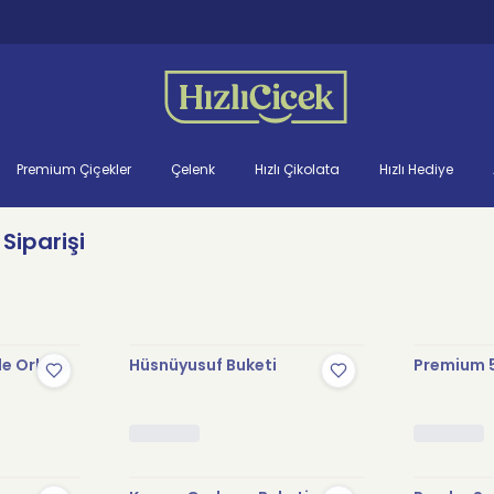
Premium Çiçekler
Çelenk
Hızlı Çikolata
Hızlı Hediye
Siparişi
le Orkide
Hüsnüyusuf Buketi
Premium 5