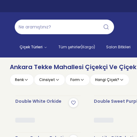
Çiçek Türleri
Tüm şehirler(Kargo)
Salon Bitkileri
Ankara Tekke Mahallesi Çiçekçi Ve Çiçek 
Renk
Cinsiyet
Form
Hangi Çiçek?
Double White Orkide
Double Sweet Purp