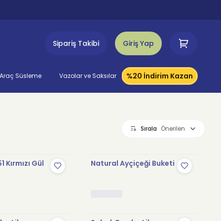
Sipariş Takibi
Giriş Yap
%20 İndirim Kazan
Araç Süsleme
Vazolar ve Saksılar
Sırala
Önerilen
1 Kırmızı Gül
Natural Ayçiçeği Buketi