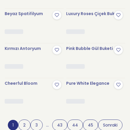
Beyaz Spatifilyum
Luxury Roses Çiçek Buketi
Kırmızı Antoryum
Pink Bubble Gül Buketi
Cheerful Bloom
Pure White Elegance
1
2
3
…
43
44
45
Sonraki