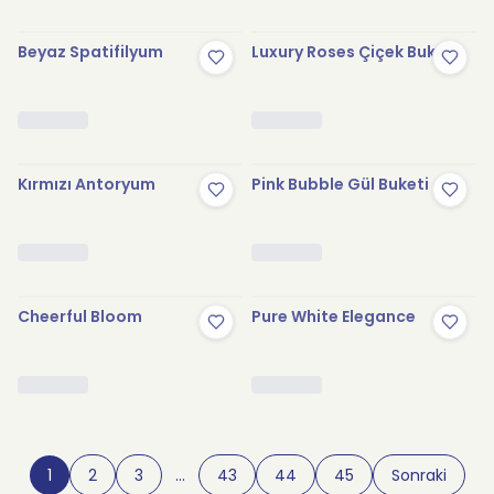
Beyaz Spatifilyum
Luxury Roses Çiçek Buketi
Kırmızı Antoryum
Pink Bubble Gül Buketi
Cheerful Bloom
Pure White Elegance
1
2
3
…
43
44
45
Sonraki