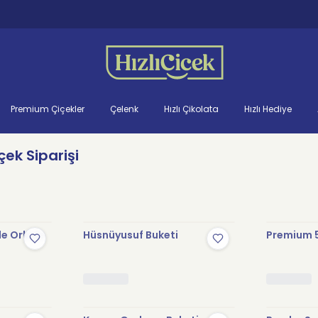
Premium Çiçekler
Çelenk
Hızlı Çikolata
Hızlı Hediye
ek Siparişi
le Orkide
Hüsnüyusuf Buketi
Premium 5