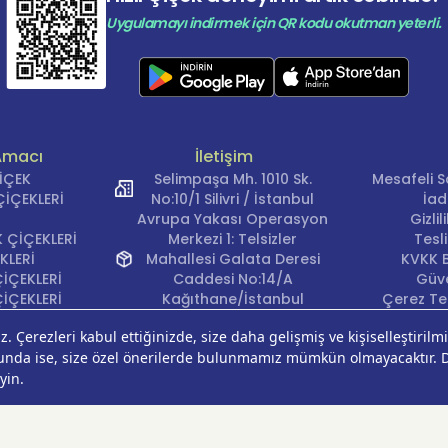
Uygulamayı indirmek için QR kodu okutman yeterli.
Amacı
İletişim
ÇİÇEK
Selimpaşa Mh. 1010 Sk.
Mesafeli S
İÇEKLERİ
No:10/1 Silivri / İstanbul
İad
Avrupa Yakası Operasyon
Gizli
 ÇİÇEKLERİ
Merkezi 1: Telsizler
Tesl
KLERİ
Mahallesi Galata Deresi
KVKK B
İÇEKLERİ
Caddesi No:14/A
Güve
İÇEKLERİ
Kağıthane/İstanbul
Çerez Ter
KLERİ
Avrupa Yakası Operasyon
EĞİ
Merkezi 2: Güven Mahallesi
ÇEKLERİ
Çalışlar Sokak No:37/A
ÇEĞİ
Güngören/İstanbul
Anadolu Yakası
Operasyon Merkezi 1:
Cumhuriyet Mahallesi