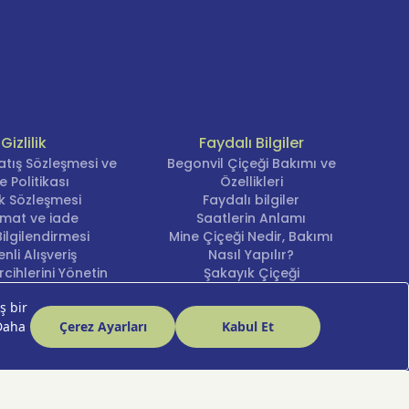
Gizlilik
Faydalı Bilgiler
atış Sözleşmesi ve
Begonvil Çiçeği Bakımı ve
e Politikası
Özellikleri
lik Sözleşmesi
Faydalı bilgiler
imat ve iade
Saatlerin Anlamı
ilgilendirmesi
Mine Çiçeği Nedir, Bakımı
nli Alışveriş
Nasıl Yapılır?
cihlerini Yönetin
Şakayık Çiçeği
Nergis Çiçeği Bakımı ve
Anlamı