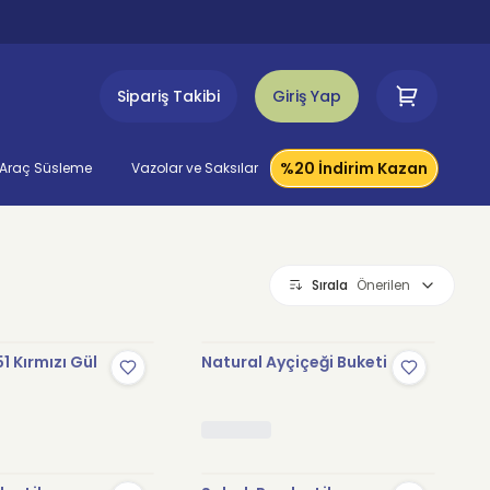
Sipariş Takibi
Giriş Yap
%20 İndirim Kazan
Araç Süsleme
Vazolar ve Saksılar
Sırala
Önerilen
1 Kırmızı Gül
Natural Ayçiçeği Buketi