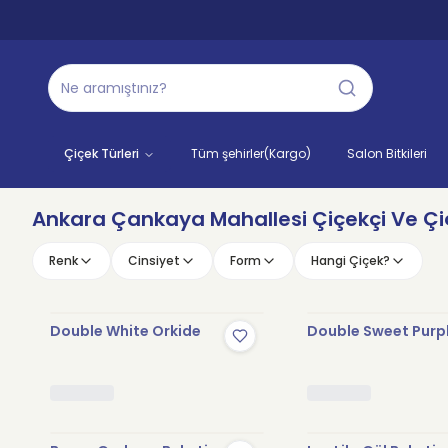
Çiçek Türleri
Tüm şehirler(Kargo)
Salon Bitkileri
Ankara Çankaya Mahallesi Çiçekçi Ve Çiç
Renk
Cinsiyet
Form
Hangi Çiçek?
Double White Orkide
Double Sweet Purp