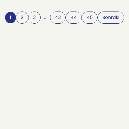
1
2
3
…
43
44
45
Sonraki