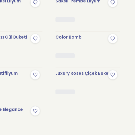
sı Lilyum
Saksılı Pembe Lilyum
zı Gül Buketi
Color Bomb
tifilyum
Luxury Roses Çiçek Buketi
e Elegance