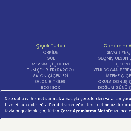
Çiçek Türleri
Gönderim 
ORKİDE
SEVGİLİYE 
GÜL
GEÇMİŞ OLSUN Ç
MEVSİM ÇİÇEKLERİ
ÇELENK
TÜM ŞEHİRLER(KARGO)
YENİ DOĞAN BEBEK
SALON ÇİÇEKLERİ
İSTEME ÇİÇE
SALON BİTKİLERİ
OKULA DÖNÜŞ Ç
ROSEBOX
DOĞUM GÜNÜ Ç
BEYAZ LİLYUM
AÇILIŞ ÇİÇE
LALE
ÖZÜR ÇİÇ
AYNI GÜN TESLİM ÇİÇEK
YIL DÖNÜMÜ Çİ
KASIMPATI
YENİ İŞ Çİ
GERBERA
KRİZANTEM
ŞEBBOY