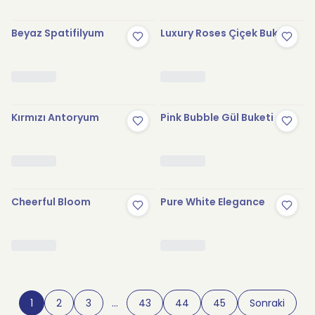
Beyaz Spatifilyum
Luxury Roses Çiçek Buketi
Kırmızı Antoryum
Pink Bubble Gül Buketi
Cheerful Bloom
Pure White Elegance
1
2
3
…
43
44
45
Sonraki