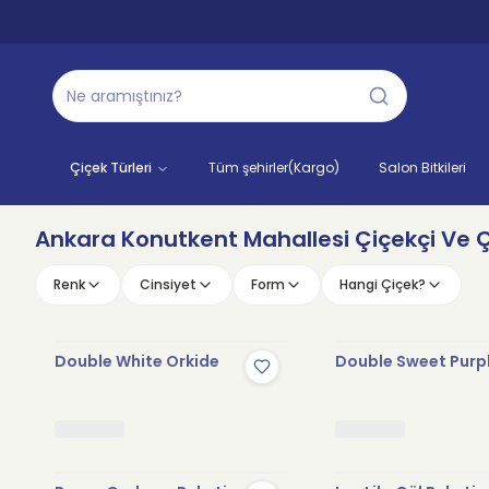
Çiçek Türleri
Tüm şehirler(Kargo)
Salon Bitkileri
Ankara Konutkent Mahallesi Çiçekçi Ve Çi
Renk
Cinsiyet
Form
Hangi Çiçek?
Double White Orkide
Double Sweet Purp