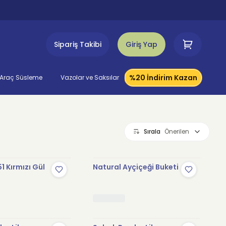
Sipariş Takibi
Giriş Yap
%20 İndirim Kazan
Araç Süsleme
Vazolar ve Saksılar
Sırala
Önerilen
1 Kırmızı Gül
Natural Ayçiçeği Buketi