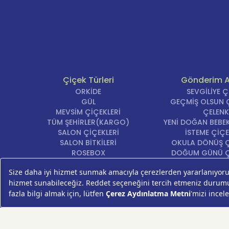
Çiçek Türleri
Gönderim 
ORKİDE
SEVGİLİYE 
GÜL
GEÇMİŞ OLSUN Ç
MEVSİM ÇİÇEKLERİ
ÇELENK
TÜM ŞEHİRLER(KARGO)
YENİ DOĞAN BEBEK
SALON ÇİÇEKLERİ
İSTEME ÇİÇE
SALON BİTKİLERİ
OKULA DÖNÜŞ Ç
ROSEBOX
DOĞUM GÜNÜ Ç
BEYAZ LİLYUM
AÇILIŞ ÇİÇE
LALE
ÖZÜR ÇİÇ
AYNI GÜN TESLİM ÇİÇEK
YIL DÖNÜMÜ Çİ
KASIMPATI
YENİ İŞ Çİ
GERBERA
KRİZANTEM
ŞEBBOY