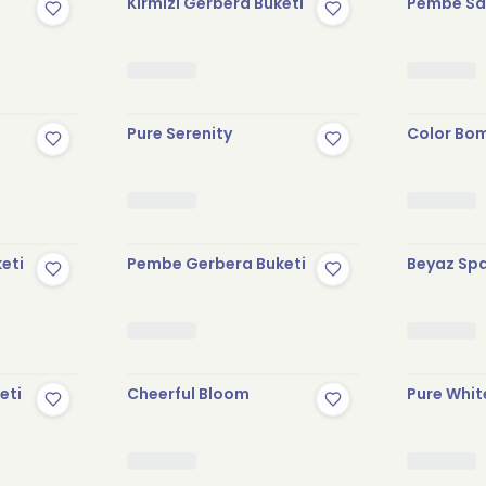
Kırmızı Gerbera Buketi
Pembe Sak
Pure Serenity
Color Bo
keti
Pembe Gerbera Buketi
Beyaz Spa
eti
Cheerful Bloom
Pure Whit