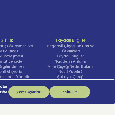
Gizlilik
Faydalı Bilgiler
atış Sözleşmesi ve
Begonvil Çiçeği Bakımı ve
e Politikası
Özellikleri
lik Sözleşmesi
Faydalı bilgiler
imat ve iade
Saatlerin Anlamı
ilgilendirmesi
Mine Çiçeği Nedir, Bakımı
nli Alışveriş
Nasıl Yapılır?
cihlerini Yönetin
Şakayık Çiçeği
Nergis Çiçeği Bakımı ve
Anlamı