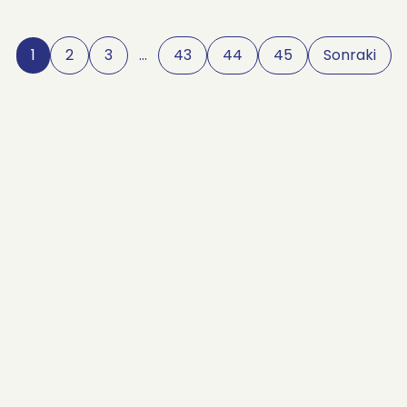
1
2
3
…
43
44
45
Sonraki