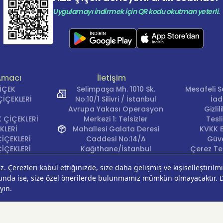
Uygulamayı indirmek için QR kodu okutman yeterli.
Amacı
İletişim
ÇİÇEK
Selimpaşa Mh. 1010 Sk.
Mesafeli S
İÇEKLERİ
No:10/1 Silivri / İstanbul
İad
Avrupa Yakası Operasyon
Gizli
 ÇİÇEKLERİ
Merkezi 1: Telsizler
Tesl
KLERİ
Mahallesi Galata Deresi
KVKK B
İÇEKLERİ
Caddesi No:14/A
Güve
İÇEKLERİ
Kağıthane/İstanbul
Çerez Ter
KLERİ
Avrupa Yakası Operasyon
EĞİ
Merkezi 2: Güven Mahallesi
ÇEKLERİ
Çalışlar Sokak No:37/A
ÇEĞİ
Güngören/İstanbul
Anadolu Yakası
Operasyon Merkezi 1:
Cumhuriyet Mahallesi