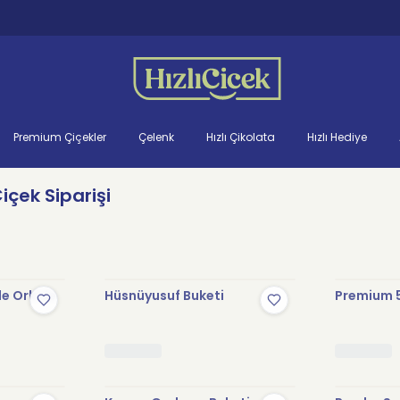
Premium Çiçekler
Çelenk
Hızlı Çikolata
Hızlı Hediye
çek Siparişi
le Orkide
Hüsnüyusuf Buketi
Premium 5