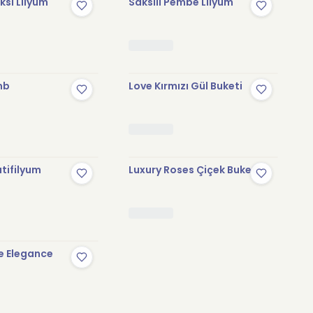
sı Lilyum
Saksılı Pembe Lilyum
mb
Love Kırmızı Gül Buketi
tifilyum
Luxury Roses Çiçek Buketi
e Elegance