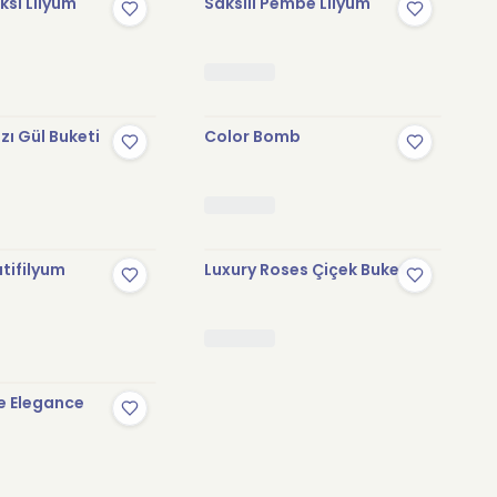
sı Lilyum
Saksılı Pembe Lilyum
zı Gül Buketi
Color Bomb
tifilyum
Luxury Roses Çiçek Buketi
e Elegance