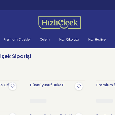
Premium Çiçekler
Çelenk
Hızlı Çikolata
Hızlı Hediye
çek Siparişi
le Orkide
Hüsnüyusuf Buketi
Premium 5