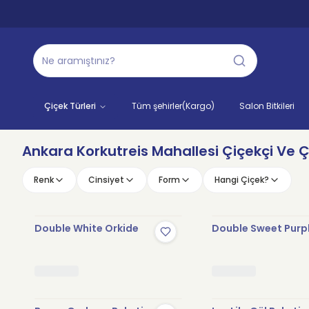
Çiçek Türleri
Tüm şehirler(Kargo)
Salon Bitkileri
Ankara Korkutreis Mahallesi Çiçekçi Ve Çi
Renk
Cinsiyet
Form
Hangi Çiçek?
Double White Orkide
Double Sweet Purp