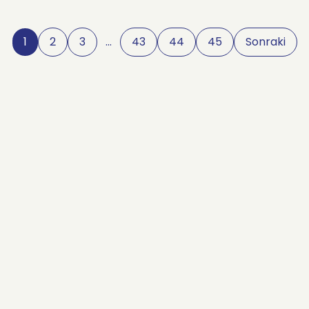
1
2
3
…
43
44
45
Sonraki