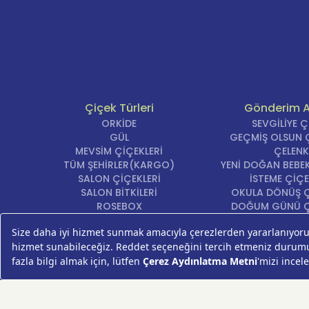
Çiçek Türleri
Gönderim 
ORKİDE
SEVGİLİYE 
GÜL
GEÇMİŞ OLSUN Ç
MEVSİM ÇİÇEKLERİ
ÇELENK
TÜM ŞEHİRLER(KARGO)
YENİ DOĞAN BEBEK
SALON ÇİÇEKLERİ
İSTEME ÇİÇE
SALON BİTKİLERİ
OKULA DÖNÜŞ Ç
ROSEBOX
DOĞUM GÜNÜ Ç
BEYAZ LİLYUM
AÇILIŞ ÇİÇE
LALE
ÖZÜR ÇİÇ
AYNI GÜN TESLİM ÇİÇEK
YIL DÖNÜMÜ Çİ
KASIMPATI
YENİ İŞ Çİ
GERBERA
KRİZANTEM
ŞEBBOY