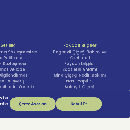
Gizlilik
Faydalı Bilgiler
atış Sözleşmesi ve
Begonvil Çiçeği Bakımı ve
e Politikası
Özellikleri
lik Sözleşmesi
Faydalı bilgiler
imat ve iade
Saatlerin Anlamı
ilgilendirmesi
Mine Çiçeği Nedir, Bakımı
nli Alışveriş
Nasıl Yapılır?
cihlerini Yönetin
Şakayık Çiçeği
Nergis Çiçeği Bakımı ve
Anlamı