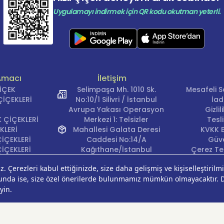
Uygulamayı indirmek için QR kodu okutman yeterli.
Amacı
İletişim
ÇİÇEK
Selimpaşa Mh. 1010 Sk.
Mesafeli S
İÇEKLERİ
No:10/1 Silivri / İstanbul
İad
Avrupa Yakası Operasyon
Gizli
 ÇİÇEKLERİ
Merkezi 1: Telsizler
Tesl
KLERİ
Mahallesi Galata Deresi
KVKK B
İÇEKLERİ
Caddesi No:14/A
Güve
İÇEKLERİ
Kağıthane/İstanbul
Çerez Ter
KLERİ
Avrupa Yakası Operasyon
EĞİ
Merkezi 2: Güven Mahallesi
ÇEKLERİ
Çalışlar Sokak No:37/A
ÇEĞİ
Güngören/İstanbul
Anadolu Yakası
Operasyon Merkezi 1:
Cumhuriyet Mahallesi