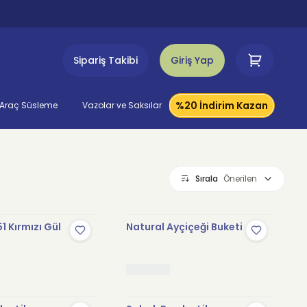
Sipariş Takibi
Giriş Yap
%20 İndirim Kazan
Araç Süsleme
Vazolar ve Saksılar
Sırala
Önerilen
1 Kırmızı Gül
Natural Ayçiçeği Buketi