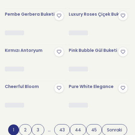
Pembe Gerbera Buketi
Luxury Roses Çiçek Buketi
Kırmızı Antoryum
Pink Bubble Gül Buketi
Cheerful Bloom
Pure White Elegance
1
2
3
…
43
44
45
Sonraki