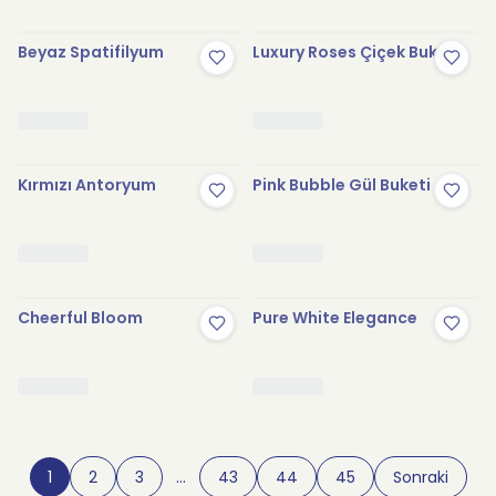
Beyaz Spatifilyum
Luxury Roses Çiçek Buketi
Kırmızı Antoryum
Pink Bubble Gül Buketi
Cheerful Bloom
Pure White Elegance
1
2
3
…
43
44
45
Sonraki