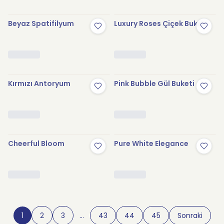
Beyaz Spatifilyum
Luxury Roses Çiçek Buketi
Kırmızı Antoryum
Pink Bubble Gül Buketi
Cheerful Bloom
Pure White Elegance
1
2
3
…
43
44
45
Sonraki