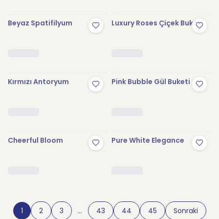
Beyaz Spatifilyum
Luxury Roses Çiçek Buketi
Kırmızı Antoryum
Pink Bubble Gül Buketi
Cheerful Bloom
Pure White Elegance
1
2
3
…
43
44
45
Sonraki