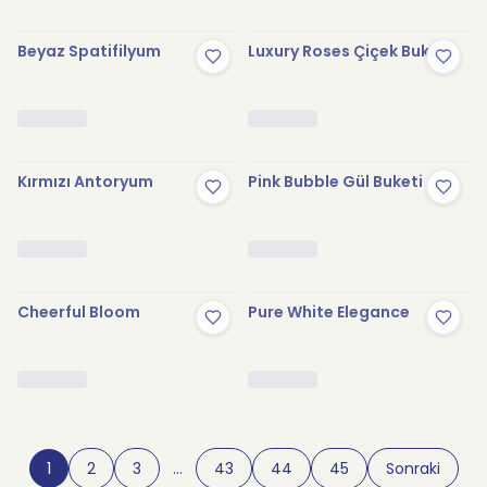
Beyaz Spatifilyum
Luxury Roses Çiçek Buketi
Kırmızı Antoryum
Pink Bubble Gül Buketi
Cheerful Bloom
Pure White Elegance
1
2
3
…
43
44
45
Sonraki