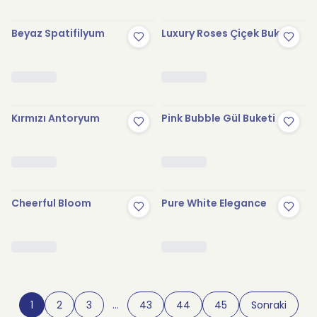
Beyaz Spatifilyum
Luxury Roses Çiçek Buketi
Kırmızı Antoryum
Pink Bubble Gül Buketi
Cheerful Bloom
Pure White Elegance
1
2
3
…
43
44
45
Sonraki