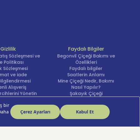
Gizlilik
Faydalı Bilgiler
atış Sözleşmesi ve
Begonvil Çiçeği Bakımı ve
e Politikası
Özellikleri
lik Sözleşmesi
Faydalı bilgiler
imat ve iade
Saatlerin Anlamı
ilgilendirmesi
Mine Çiçeği Nedir, Bakımı
nli Alışveriş
Nasıl Yapılır?
cihlerini Yönetin
Şakayık Çiçeği
Nergis Çiçeği Bakımı ve
Anlamı