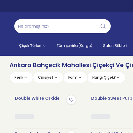
Çiçek Türleri
Tüm şehirler(Kargo)
Salon Bitkileri
Ankara Bahçecik Mahallesi Çiçekçi Ve Çiç
Renk
Cinsiyet
Form
Hangi Çiçek?
Double White Orkide
Double Sweet Purp