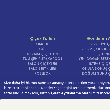
Çiçek Türleri
Gönderim 
ORKİDE
SEVGİLİYE 
GÜL
GEÇMİŞ OLSUN Ç
MEVSİM ÇİÇEKLERİ
ÇELENK
TÜM ŞEHİRLER(KARGO)
YENİ DOĞAN BEBEK
SALON ÇİÇEKLERİ
İSTEME ÇİÇE
SALON BİTKİLERİ
OKULA DÖNÜŞ Ç
ROSEBOX
DOĞUM GÜNÜ Ç
BEYAZ LİLYUM
AÇILIŞ ÇİÇE
LALE
ÖZÜR ÇİÇ
AYNI GÜN TESLİM ÇİÇEK
YIL DÖNÜMÜ Çİ
KASIMPATI
YENİ İŞ Çİ
GERBERA
KRİZANTEM
ŞEBBOY