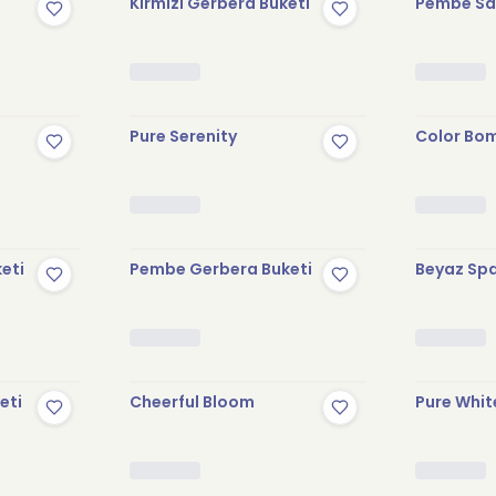
Kırmızı Gerbera Buketi
Pembe Sak
Pure Serenity
Color Bo
keti
Pembe Gerbera Buketi
Beyaz Spa
eti
Cheerful Bloom
Pure Whit