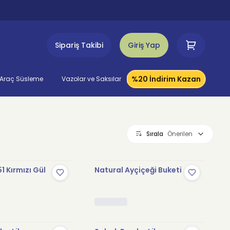
Sipariş Takibi
Giriş Yap
%20 İndirim Kazan
Araç Süsleme
Vazolar ve Saksılar
Sırala
Önerilen
1 Kırmızı Gül
Natural Ayçiçeği Buketi