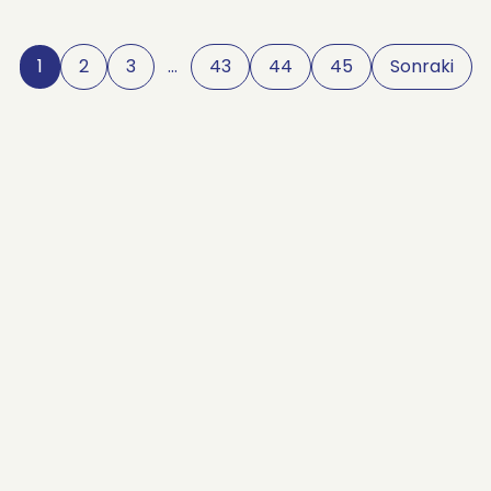
1
2
3
…
43
44
45
Sonraki