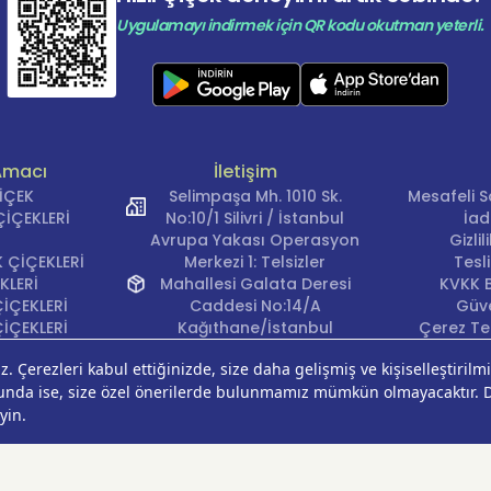
Uygulamayı indirmek için QR kodu okutman yeterli.
Amacı
İletişim
ÇİÇEK
Selimpaşa Mh. 1010 Sk.
Mesafeli S
İÇEKLERİ
No:10/1 Silivri / İstanbul
İad
Avrupa Yakası Operasyon
Gizli
 ÇİÇEKLERİ
Merkezi 1: Telsizler
Tesl
KLERİ
Mahallesi Galata Deresi
KVKK B
İÇEKLERİ
Caddesi No:14/A
Güve
İÇEKLERİ
Kağıthane/İstanbul
Çerez Ter
KLERİ
Avrupa Yakası Operasyon
EĞİ
Merkezi 2: Güven Mahallesi
ÇEKLERİ
Çalışlar Sokak No:37/A
ÇEĞİ
Güngören/İstanbul
Anadolu Yakası
Operasyon Merkezi 1:
Cumhuriyet Mahallesi