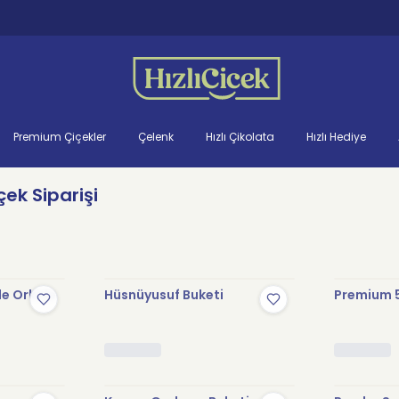
Premium Çiçekler
Çelenk
Hızlı Çikolata
Hızlı Hediye
ek Siparişi
le Orkide
Hüsnüyusuf Buketi
Premium 5