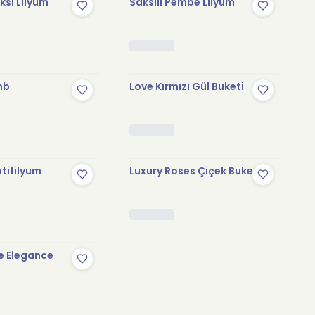
sı Lilyum
Saksılı Pembe Lilyum
mb
Love Kırmızı Gül Buketi
tifilyum
Luxury Roses Çiçek Buketi
e Elegance