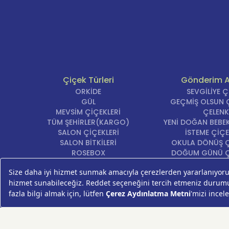
Çiçek Türleri
Gönderim 
ORKİDE
SEVGİLİYE 
GÜL
GEÇMİŞ OLSUN Ç
MEVSİM ÇİÇEKLERİ
ÇELENK
TÜM ŞEHİRLER(KARGO)
YENİ DOĞAN BEBEK
SALON ÇİÇEKLERİ
İSTEME ÇİÇE
SALON BİTKİLERİ
OKULA DÖNÜŞ Ç
ROSEBOX
DOĞUM GÜNÜ Ç
BEYAZ LİLYUM
AÇILIŞ ÇİÇE
LALE
ÖZÜR ÇİÇ
AYNI GÜN TESLİM ÇİÇEK
YIL DÖNÜMÜ Çİ
KASIMPATI
YENİ İŞ Çİ
GERBERA
KRİZANTEM
ŞEBBOY