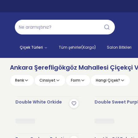
Çiçek Türleri
Tüm şehirler(Kargo)
Salon Bitkileri
Ankara Şerefligökgöz Mahallesi Çiçekçi V
Renk
Cinsiyet
Form
Hangi Çiçek?
Double White Orkide
Double Sweet Purp