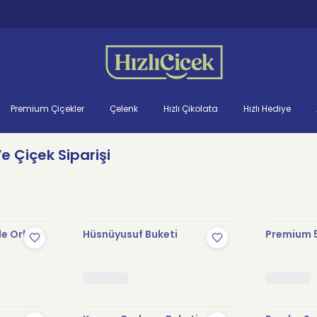
Premium Çiçekler
Çelenk
Hızlı Çikolata
Hızlı Hediye
e Çiçek Siparişi
le Orkide
Hüsnüyusuf Buketi
Premium 5