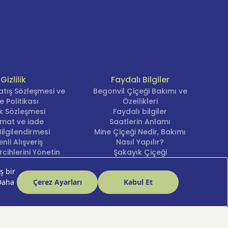
Gizlilik
Faydalı Bilgiler
atış Sözleşmesi ve
Begonvil Çiçeği Bakımı ve
e Politikası
Özellikleri
lik Sözleşmesi
Faydalı bilgiler
imat ve iade
Saatlerin Anlamı
ilgilendirmesi
Mine Çiçeği Nedir, Bakımı
nli Alışveriş
Nasıl Yapılır?
cihlerini Yönetin
Şakayık Çiçeği
Nergis Çiçeği Bakımı ve
Anlamı