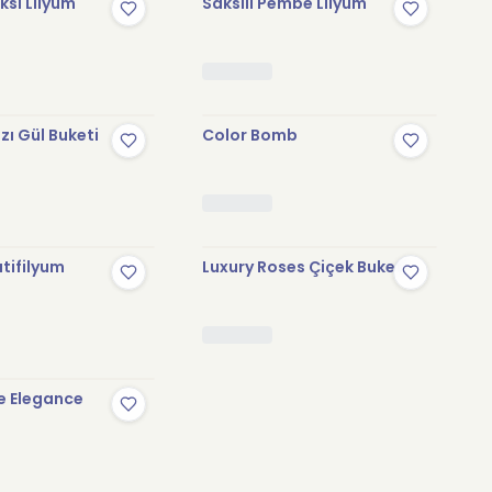
sı Lilyum
Saksılı Pembe Lilyum
zı Gül Buketi
Color Bomb
tifilyum
Luxury Roses Çiçek Buketi
e Elegance