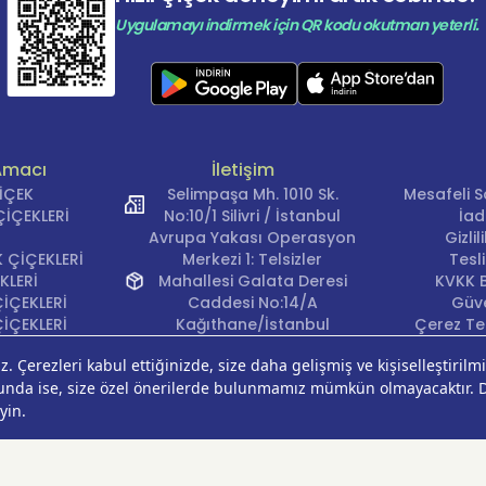
Uygulamayı indirmek için QR kodu okutman yeterli.
Amacı
İletişim
ÇİÇEK
Selimpaşa Mh. 1010 Sk.
Mesafeli S
İÇEKLERİ
No:10/1 Silivri / İstanbul
İad
Avrupa Yakası Operasyon
Gizli
 ÇİÇEKLERİ
Merkezi 1: Telsizler
Tesl
KLERİ
Mahallesi Galata Deresi
KVKK B
İÇEKLERİ
Caddesi No:14/A
Güve
İÇEKLERİ
Kağıthane/İstanbul
Çerez Ter
KLERİ
Avrupa Yakası Operasyon
EĞİ
Merkezi 2: Güven Mahallesi
ÇEKLERİ
Çalışlar Sokak No:37/A
ÇEĞİ
Güngören/İstanbul
Anadolu Yakası
Operasyon Merkezi 1:
Cumhuriyet Mahallesi