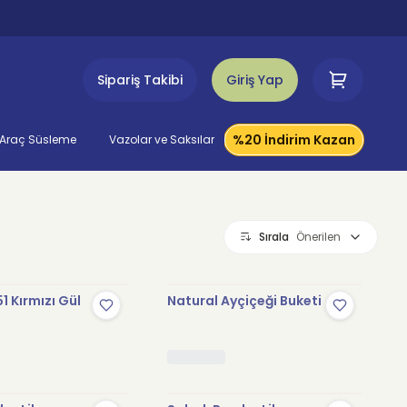
Sipariş Takibi
Giriş Yap
%20 İndirim Kazan
Araç Süsleme
Vazolar ve Saksılar
Sırala
Önerilen
1 Kırmızı Gül
Natural Ayçiçeği Buketi