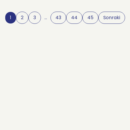
1
2
3
…
43
44
45
Sonraki