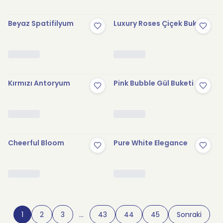
Beyaz Spatifilyum
Luxury Roses Çiçek Buketi
Kırmızı Antoryum
Pink Bubble Gül Buketi
Cheerful Bloom
Pure White Elegance
1
2
3
…
43
44
45
Sonraki