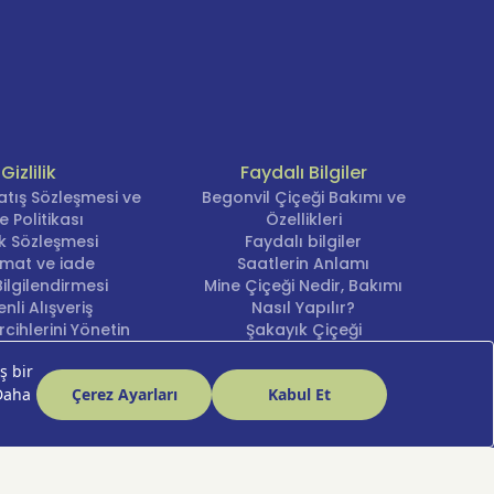
Gizlilik
Faydalı Bilgiler
atış Sözleşmesi ve
Begonvil Çiçeği Bakımı ve
e Politikası
Özellikleri
lik Sözleşmesi
Faydalı bilgiler
imat ve iade
Saatlerin Anlamı
ilgilendirmesi
Mine Çiçeği Nedir, Bakımı
nli Alışveriş
Nasıl Yapılır?
cihlerini Yönetin
Şakayık Çiçeği
Nergis Çiçeği Bakımı ve
Anlamı