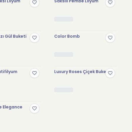
sı Lilyum
Saksılı Pembe Lilyum
zı Gül Buketi
Color Bomb
tifilyum
Luxury Roses Çiçek Buketi
e Elegance