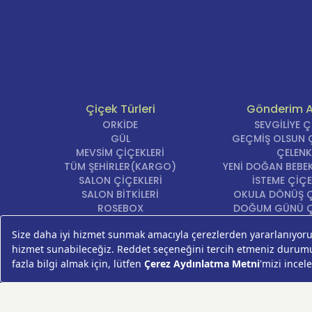
Çiçek Türleri
Gönderim 
ORKİDE
SEVGİLİYE 
GÜL
GEÇMİŞ OLSUN Ç
MEVSİM ÇİÇEKLERİ
ÇELENK
TÜM ŞEHİRLER(KARGO)
YENİ DOĞAN BEBEK
SALON ÇİÇEKLERİ
İSTEME ÇİÇE
SALON BİTKİLERİ
OKULA DÖNÜŞ Ç
ROSEBOX
DOĞUM GÜNÜ Ç
BEYAZ LİLYUM
AÇILIŞ ÇİÇE
LALE
ÖZÜR ÇİÇ
AYNI GÜN TESLİM ÇİÇEK
YIL DÖNÜMÜ Çİ
KASIMPATI
YENİ İŞ Çİ
GERBERA
KRİZANTEM
ŞEBBOY