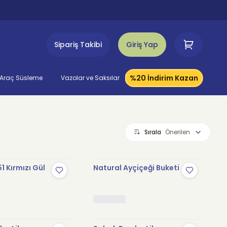
Sipariş Takibi
Giriş Yap
%20 İndirim Kazan
Araç Süsleme
Vazolar ve Saksılar
Sırala
Önerilen
1 Kırmızı Gül
Natural Ayçiçeği Buketi