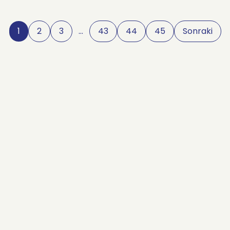
1
2
3
…
43
44
45
Sonraki