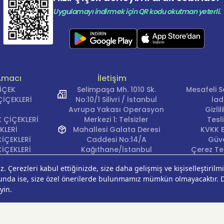
Uygulamayı indirmek için QR kodu okutman yeterli.
Amacı
İletişim
ÇİÇEK
Selimpaşa Mh. 1010 Sk.
Mesafeli S
İÇEKLERİ
No:10/1 Silivri / İstanbul
İad
Avrupa Yakası Operasyon
Gizli
 ÇİÇEKLERİ
Merkezi 1: Telsizler
Tesl
KLERİ
Mahallesi Galata Deresi
KVKK B
İÇEKLERİ
Caddesi No:14/A
Güve
İÇEKLERİ
Kağıthane/İstanbul
Çerez Ter
KLERİ
Avrupa Yakası Operasyon
EĞİ
Merkezi 2: Güven Mahallesi
ÇEKLERİ
Çalışlar Sokak No:37/A
ÇEĞİ
Güngören/İstanbul
Anadolu Yakası
Operasyon Merkezi 1:
Cumhuriyet Mahallesi