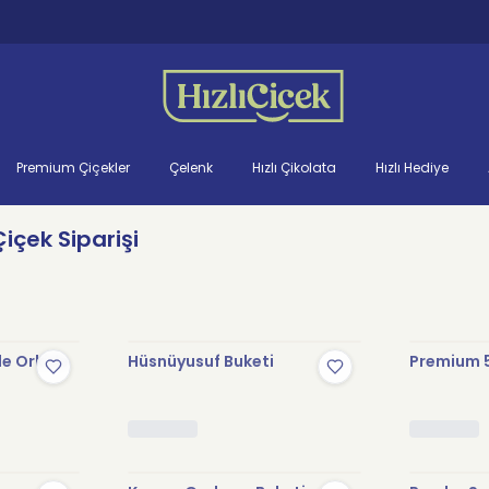
Premium Çiçekler
Çelenk
Hızlı Çikolata
Hızlı Hediye
içek Siparişi
le Orkide
Hüsnüyusuf Buketi
Premium 5