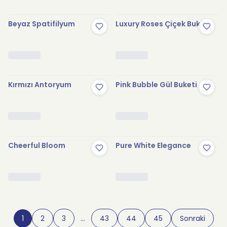
Beyaz Spatifilyum
Luxury Roses Çiçek Buketi
Kırmızı Antoryum
Pink Bubble Gül Buketi
Cheerful Bloom
Pure White Elegance
1
2
3
…
43
44
45
Sonraki