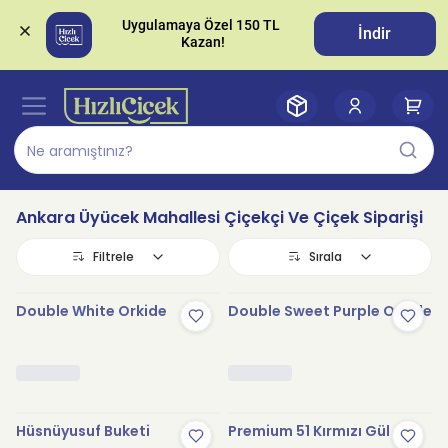
Uygulamaya Özel 150 TL 
İndir
Ankara Üyücek Mahallesi Çiçekçi Ve Çiçek Siparişi
Filtrele
Sırala
Double White Orkide
Double Sweet Purple Orkide
Hüsnüyusuf Buketi
Premium 51 Kırmızı Gül