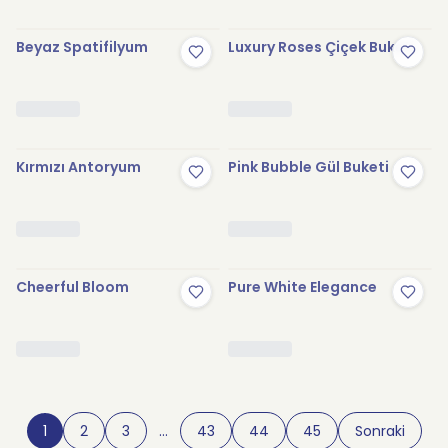
Beyaz Spatifilyum
Luxury Roses Çiçek Buketi
Kırmızı Antoryum
Pink Bubble Gül Buketi
Cheerful Bloom
Pure White Elegance
1
2
3
…
43
44
45
Sonraki