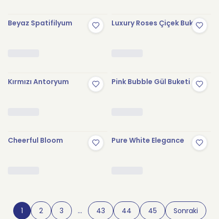
Beyaz Spatifilyum
Luxury Roses Çiçek Buketi
Kırmızı Antoryum
Pink Bubble Gül Buketi
Cheerful Bloom
Pure White Elegance
1
2
3
…
43
44
45
Sonraki