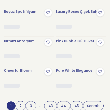
Beyaz Spatifilyum
Luxury Roses Çiçek Buketi
Kırmızı Antoryum
Pink Bubble Gül Buketi
Cheerful Bloom
Pure White Elegance
1
2
3
…
43
44
45
Sonraki