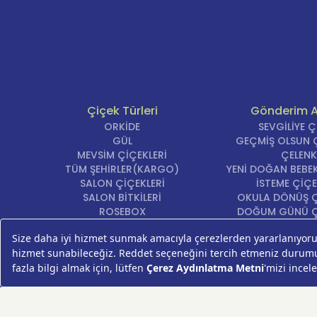
Çiçek Türleri
Gönderim 
ORKİDE
SEVGİLİYE 
GÜL
GEÇMİŞ OLSUN Ç
MEVSİM ÇİÇEKLERİ
ÇELENK
TÜM ŞEHİRLER(KARGO)
YENİ DOĞAN BEBEK
SALON ÇİÇEKLERİ
İSTEME ÇİÇE
SALON BİTKİLERİ
OKULA DÖNÜŞ Ç
ROSEBOX
DOĞUM GÜNÜ Ç
BEYAZ LİLYUM
AÇILIŞ ÇİÇE
LALE
ÖZÜR ÇİÇ
AYNI GÜN TESLİM ÇİÇEK
YIL DÖNÜMÜ Çİ
KASIMPATI
YENİ İŞ Çİ
GERBERA
KRİZANTEM
ŞEBBOY