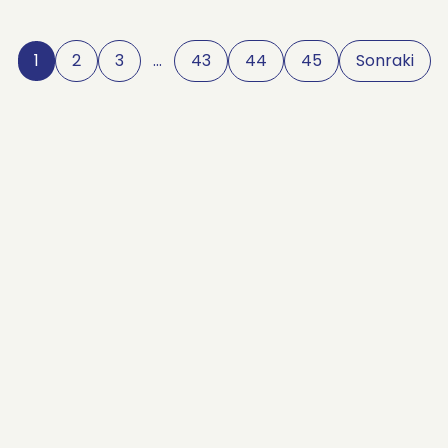
1
2
3
…
43
44
45
Sonraki