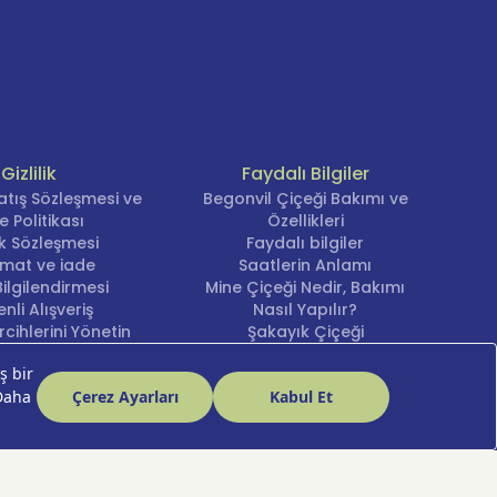
Gizlilik
Faydalı Bilgiler
atış Sözleşmesi ve
Begonvil Çiçeği Bakımı ve
e Politikası
Özellikleri
lik Sözleşmesi
Faydalı bilgiler
imat ve iade
Saatlerin Anlamı
ilgilendirmesi
Mine Çiçeği Nedir, Bakımı
nli Alışveriş
Nasıl Yapılır?
cihlerini Yönetin
Şakayık Çiçeği
Nergis Çiçeği Bakımı ve
Anlamı