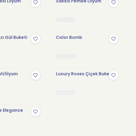
sı Lilyum
Saksılı Pembe Lilyum
zı Gül Buketi
Color Bomb
tifilyum
Luxury Roses Çiçek Buketi
e Elegance