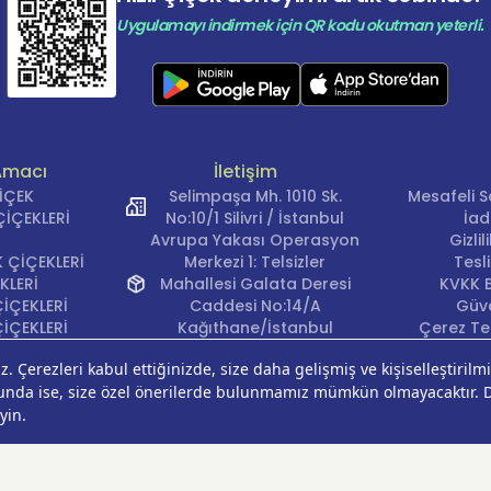
Uygulamayı indirmek için QR kodu okutman yeterli.
Amacı
İletişim
ÇİÇEK
Selimpaşa Mh. 1010 Sk.
Mesafeli S
İÇEKLERİ
No:10/1 Silivri / İstanbul
İad
Avrupa Yakası Operasyon
Gizli
 ÇİÇEKLERİ
Merkezi 1: Telsizler
Tesl
KLERİ
Mahallesi Galata Deresi
KVKK B
İÇEKLERİ
Caddesi No:14/A
Güve
İÇEKLERİ
Kağıthane/İstanbul
Çerez Ter
KLERİ
Avrupa Yakası Operasyon
EĞİ
Merkezi 2: Güven Mahallesi
ÇEKLERİ
Çalışlar Sokak No:37/A
ÇEĞİ
Güngören/İstanbul
Anadolu Yakası
Operasyon Merkezi 1:
Cumhuriyet Mahallesi