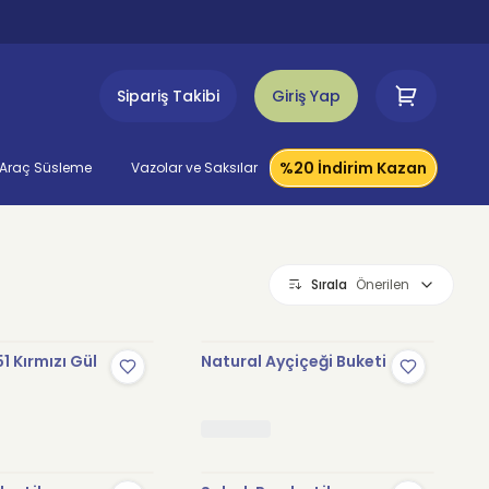
Sipariş Takibi
Giriş Yap
%20 İndirim Kazan
Araç Süsleme
Vazolar ve Saksılar
Sırala
Önerilen
1 Kırmızı Gül
Natural Ayçiçeği Buketi