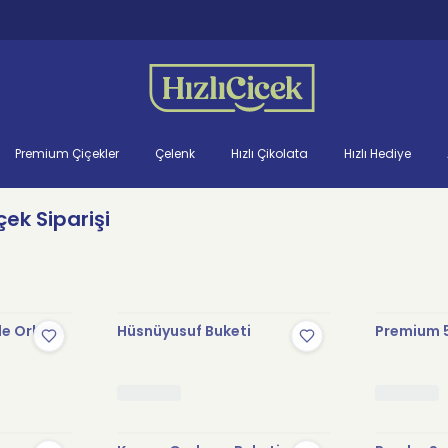
Premium Çiçekler
Çelenk
Hızlı Çikolata
Hızlı Hediye
ek Siparişi
le Orkide
Hüsnüyusuf Buketi
Premium 5