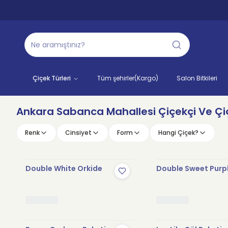
Çiçek Türleri
Tüm şehirler(Kargo)
Salon Bitkileri
Ankara Sabanca Mahallesi Çiçekçi Ve Çiç
Renk
Cinsiyet
Form
Hangi Çiçek?
Double White Orkide
Double Sweet Purp