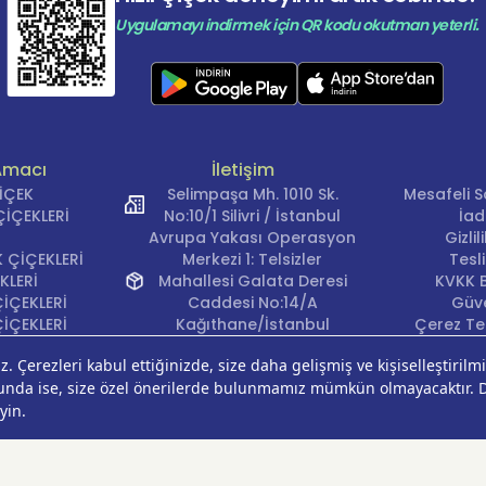
Uygulamayı indirmek için QR kodu okutman yeterli.
Amacı
İletişim
ÇİÇEK
Selimpaşa Mh. 1010 Sk.
Mesafeli S
İÇEKLERİ
No:10/1 Silivri / İstanbul
İad
Avrupa Yakası Operasyon
Gizli
 ÇİÇEKLERİ
Merkezi 1: Telsizler
Tesl
KLERİ
Mahallesi Galata Deresi
KVKK B
İÇEKLERİ
Caddesi No:14/A
Güve
İÇEKLERİ
Kağıthane/İstanbul
Çerez Ter
KLERİ
Avrupa Yakası Operasyon
EĞİ
Merkezi 2: Güven Mahallesi
ÇEKLERİ
Çalışlar Sokak No:37/A
ÇEĞİ
Güngören/İstanbul
Anadolu Yakası
Operasyon Merkezi 1:
Cumhuriyet Mahallesi