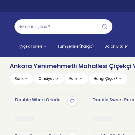
Çiçek Türleri
Tüm şehirler(Kargo)
Salon Bitkileri
Ankara Yenimehmetli Mahallesi Çiçekçi V
Renk
Cinsiyet
Form
Hangi Çiçek?
Double White Orkide
Double Sweet Purp