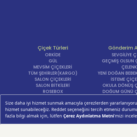
Çiçek Türleri
Gönderim 
ORKİDE
SEVGİLİYE 
GÜL
GEÇMİŞ OLSUN Ç
MEVSİM ÇİÇEKLERİ
ÇELENK
TÜM ŞEHİRLER(KARGO)
YENİ DOĞAN BEBEK
SALON ÇİÇEKLERİ
İSTEME ÇİÇE
SALON BİTKİLERİ
OKULA DÖNÜŞ Ç
ROSEBOX
DOĞUM GÜNÜ Ç
BEYAZ LİLYUM
AÇILIŞ ÇİÇE
LALE
ÖZÜR ÇİÇ
AYNI GÜN TESLİM ÇİÇEK
YIL DÖNÜMÜ Çİ
KASIMPATI
YENİ İŞ Çİ
GERBERA
KRİZANTEM
ŞEBBOY