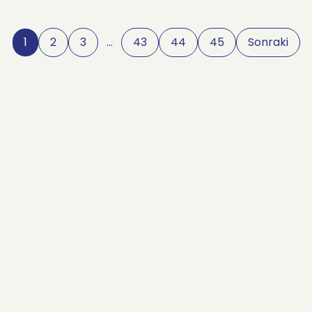
1
2
3
…
43
44
45
Sonraki