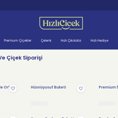
Premium Çiçekler
Çelenk
Hızlı Çikolata
Hızlı Hediye
e Çiçek Siparişi
le Orkide
Hüsnüyusuf Buketi
Premium 5