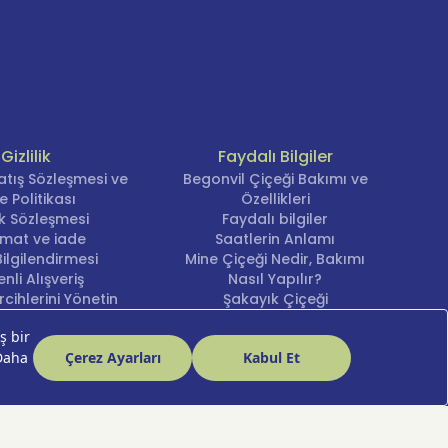
Gizlilik
Faydalı Bilgiler
atış Sözleşmesi ve
Begonvil Çiçeği Bakımı ve
e Politikası
Özellikleri
lik Sözleşmesi
Faydalı bilgiler
imat ve iade
Saatlerin Anlamı
ilgilendirmesi
Mine Çiçeği Nedir, Bakımı
nli Alışveriş
Nasıl Yapılır?
cihlerini Yönetin
Şakayık Çiçeği
Nergis Çiçeği Bakımı ve
Anlamı