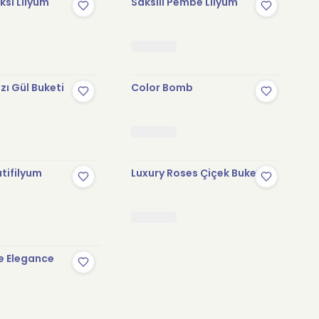
sı Lilyum
Saksılı Pembe Lilyum
zı Gül Buketi
Color Bomb
tifilyum
Luxury Roses Çiçek Buketi
e Elegance