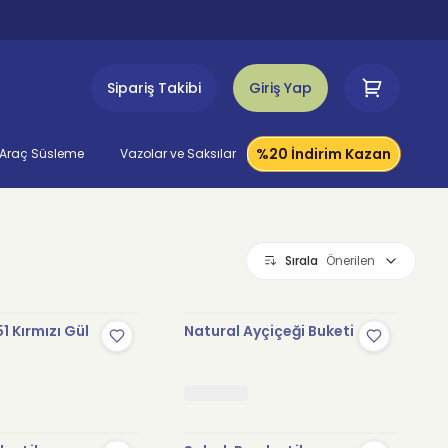
Sipariş Takibi
Giriş Yap
%20 İndirim Kazan
Araç Süsleme
Vazolar ve Saksılar
Sırala
Önerilen
1 Kırmızı Gül
Natural Ayçiçeği Buketi