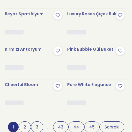
Beyaz Spatifilyum
Luxury Roses Çiçek Buketi
Kırmızı Antoryum
Pink Bubble Gül Buketi
Cheerful Bloom
Pure White Elegance
1
2
3
…
43
44
45
Sonraki