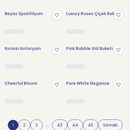
Beyaz Spatifilyum
Luxury Roses Çiçek Buketi
Kırmızı Antoryum
Pink Bubble Gül Buketi
Cheerful Bloom
Pure White Elegance
1
2
3
…
43
44
45
Sonraki