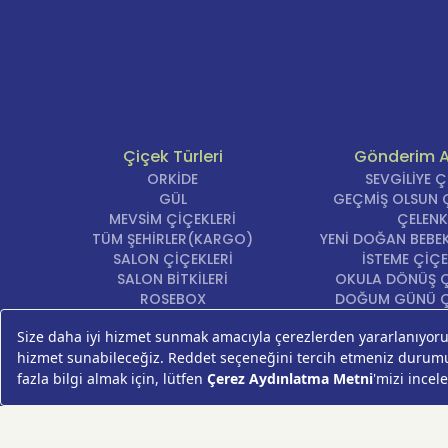
Çiçek Türleri
Gönderim 
ORKİDE
SEVGİLİYE 
GÜL
GEÇMİŞ OLSUN Ç
MEVSİM ÇİÇEKLERİ
ÇELENK
TÜM ŞEHİRLER(KARGO)
YENİ DOĞAN BEBEK
SALON ÇİÇEKLERİ
İSTEME ÇİÇE
SALON BİTKİLERİ
OKULA DÖNÜŞ Ç
ROSEBOX
DOĞUM GÜNÜ Ç
BEYAZ LİLYUM
AÇILIŞ ÇİÇE
LALE
ÖZÜR ÇİÇ
AYNI GÜN TESLİM ÇİÇEK
YIL DÖNÜMÜ Çİ
KASIMPATI
YENİ İŞ Çİ
GERBERA
KRİZANTEM
ŞEBBOY