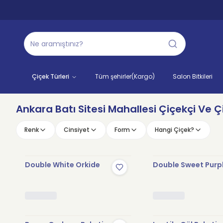
Çiçek Türleri
Tüm şehirler(Kargo)
Salon Bitkileri
Ankara Batı Sitesi Mahallesi Çiçekçi Ve Çi
Renk
Cinsiyet
Form
Hangi Çiçek?
Double White Orkide
Double Sweet Purp