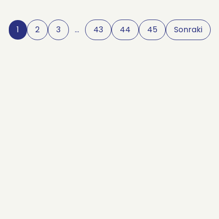
1
2
3
…
43
44
45
Sonraki