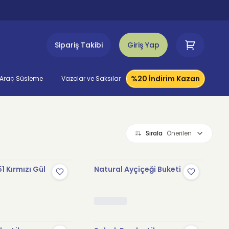
Sipariş Takibi
Giriş Yap
%20 İndirim Kazan
Araç Süsleme
Vazolar ve Saksılar
Sırala
Önerilen
1 Kırmızı Gül
Natural Ayçiçeği Buketi