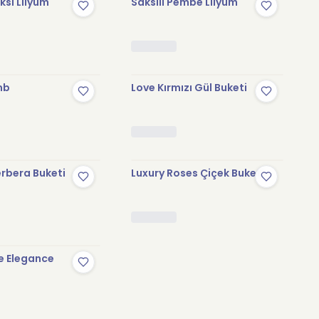
sı Lilyum
Saksılı Pembe Lilyum
mb
Love Kırmızı Gül Buketi
rbera Buketi
Luxury Roses Çiçek Buketi
e Elegance