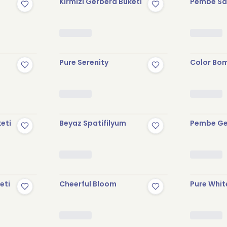
Kırmızı Gerbera Buketi
Pembe Sak
Pure Serenity
Color Bo
keti
Beyaz Spatifilyum
Pembe Ge
eti
Cheerful Bloom
Pure Whit