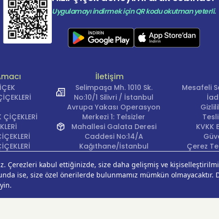
Uygulamayı indirmek için QR kodu okutman yeterli.
Amacı
İletişim
ÇİÇEK
Selimpaşa Mh. 1010 Sk.
Mesafeli S
İÇEKLERİ
No:10/1 Silivri / İstanbul
İad
Avrupa Yakası Operasyon
Gizli
 ÇİÇEKLERİ
Merkezi 1: Telsizler
Tesl
KLERİ
Mahallesi Galata Deresi
KVKK B
İÇEKLERİ
Caddesi No:14/A
Güve
İÇEKLERİ
Kağıthane/İstanbul
Çerez Ter
KLERİ
Avrupa Yakası Operasyon
EĞİ
Merkezi 2: Güven Mahallesi
ÇEKLERİ
Çalışlar Sokak No:37/A
ÇEĞİ
Güngören/İstanbul
Anadolu Yakası
Operasyon Merkezi 1:
Cumhuriyet Mahallesi