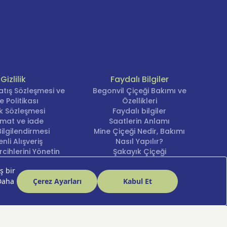
Gizlilik
Faydalı Bilgiler
atış Sözleşmesi ve
Begonvil Çiçeği Bakımı ve
e Politikası
Özellikleri
lik Sözleşmesi
Faydalı bilgiler
imat ve iade
Saatlerin Anlamı
ilgilendirmesi
Mine Çiçeği Nedir, Bakımı
nli Alışveriş
Nasıl Yapılır?
cihlerini Yönetin
Şakayık Çiçeği
Nergis Çiçeği Bakımı ve
Anlamı