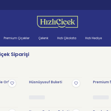
Premium Çiçekler
Çelenk
Hızlı Çikolata
Hızlı Hediye
çek Siparişi
le Orkide
Hüsnüyusuf Buketi
Premium 5