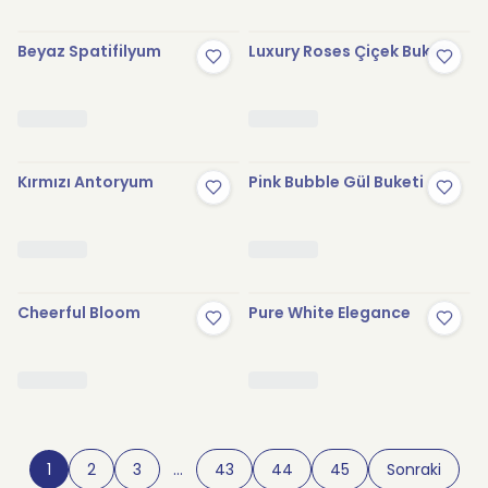
Beyaz Spatifilyum
Luxury Roses Çiçek Buketi
Kırmızı Antoryum
Pink Bubble Gül Buketi
Cheerful Bloom
Pure White Elegance
1
2
3
…
43
44
45
Sonraki