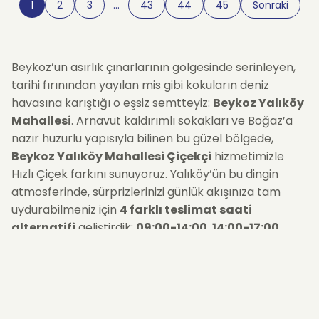
1
2
3
…
43
44
45
Sonraki
Beykoz’un asırlık çınarlarının gölgesinde serinleyen,
tarihi fırınından yayılan mis gibi kokuların deniz
havasına karıştığı o eşsiz semtteyiz:
Beykoz Yalıköy
Mahallesi
. Arnavut kaldırımlı sokakları ve Boğaz’a
nazır huzurlu yapısıyla bilinen bu güzel bölgede,
Beykoz Yalıköy Mahallesi Çiçekçi
hizmetimizle
Hızlı Çiçek farkını sunuyoruz. Yalıköy’ün bu dingin
atmosferinde, sürprizlerinizi günlük akışınıza tam
uydurabilmeniz için
4 farklı teslimat saati
alternatifi
geliştirdik:
09:00-14:00
,
14:00-17:00
,
17:00-22:00
veya
21:00-23:00
. İster sabahın erken
saatlerinde, ister mehtabın denize vurduğu gece
saatlerinde... Seçtiğiniz zaman diliminde, çiçeklerinizi
en taze haliyle kapınıza bırakıyoruz.