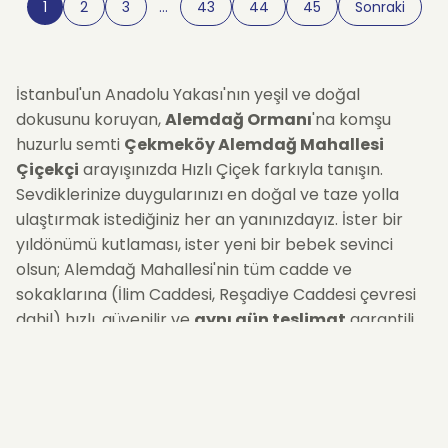
1
2
3
…
43
44
45
Sonraki
İstanbul'un Anadolu Yakası'nın yeşil ve doğal
dokusunu koruyan,
Alemdağ Ormanı
'na komşu
huzurlu semti
Çekmeköy Alemdağ Mahallesi
Çiçekçi
arayışınızda Hızlı Çiçek farkıyla tanışın.
Sevdiklerinize duygularınızı en doğal ve taze yolla
ulaştırmak istediğiniz her an yanınızdayız. İster bir
yıldönümü kutlaması, ister yeni bir bebek sevinci
olsun; Alemdağ Mahallesi'nin tüm cadde ve
sokaklarına (İlim Caddesi, Reşadiye Caddesi çevresi
dahil) hızlı, güvenilir ve
aynı gün teslimat
garantili
çiçek siparişi imkanı sunuyoruz. Güllerin asaletinden
orkidelerin zarafetine kadar geniş ürün yelpazemizle,
Alemdağ'daki yakınlarınıza mutluluk gönderin.
Alemdağ'ın Doğasına Uygun Taze