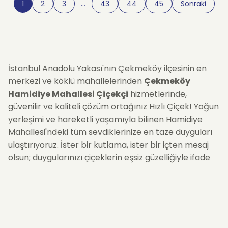
1
2
3
…
43
44
45
Sonraki
İstanbul Anadolu Yakası'nın Çekmeköy ilçesinin en
merkezi ve köklü mahallelerinden
Çekmeköy
Hamidiye Mahallesi Çiçekçi
hizmetlerinde,
güvenilir ve kaliteli çözüm ortağınız Hızlı Çiçek! Yoğun
yerleşimi ve hareketli yaşamıyla bilinen Hamidiye
Mahallesi'ndeki tüm sevdiklerinize en taze duyguları
ulaştırıyoruz. İster bir kutlama, ister bir içten mesaj
olsun; duygularınızı çiçeklerin eşsiz güzelliğiyle ifade
edin. Hızlı Çiçek olarak,
Hamidiye Mahallesi
'nin tüm
cadde, sokak ve sitelerine (Çamlık Caddesi ve
Taşdelen çevresi dahil) hızlı, güvenilir ve
aynı gün
teslimat
garantili çiçek siparişi imkanı sunuyoruz. En
zarif aranjmanlardan, neşeli buketlere kadar geniş